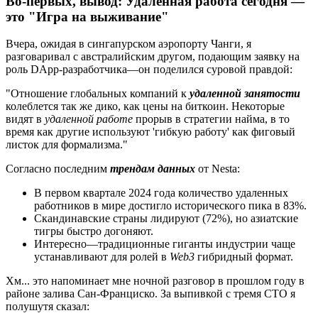
Во-первых, вывод: Удаленная работа сегодня —
это "Игра на выживание"
Вчера, ожидая в сингапурском аэропорту Чанги, я
разговаривал с австралийским другом, подающим заявку на
роль DApp-разработчика—он поделился суровой правдой:
"Отношение глобальных компаний к
удаленной занятости
колеблется так же дико, как цены на биткоин. Некоторые
видят в
удаленной работе
прорыв в стратегии найма, в то
время как другие используют 'гибкую работу' как фиговый
листок для формализма."
Согласно последним
трендам данных
от Nesta:
В первом квартале 2024 года количество удаленных
работников в мире достигло исторического пика в 83%.
Скандинавские страны лидируют (72%), но азиатские
тигры быстро догоняют.
Интересно—традиционные гиганты индустрии чаще
устанавливают для ролей в
Web3
гибридный формат.
Хм... это напоминает мне ночной разговор в прошлом году в
районе залива Сан-Франциско. За выпивкой с тремя CTO я
полушутя сказал: