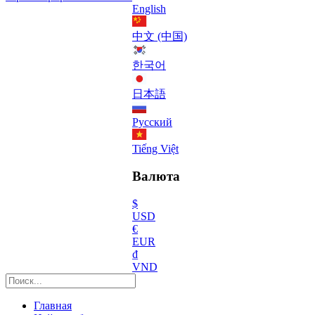
English
中文 (中国)
한국어
日本語
Русский
Tiếng Việt
Валюта
$
USD
€
EUR
₫
VND
Главная