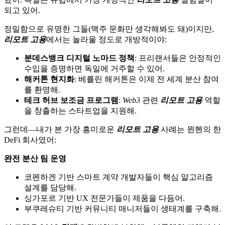
되고 있어.
정밀함으로 유명한 그들(맥주 문화만 생각해봐도 돼)이지만,
리모트 고용
에서는 놀라울 정도로 개방적이야:
분데스뱅크 디지털 노마드 정책
: 프리랜서들은 안정적인
수입을 증명하면 독일에 거주할 수 있어.
해커톤 현지화
: 베를린 해커톤은 이제 전 세계 분산 참여
를 환영해.
테크 허브 보조금 프로그램
:
Web3
관련
리모트 고용
역할
을 창출하는 스타트업을 지원해.
그런데—내가 본 가장 흥미로운
리모트 고용
사례는 뮌헨의 한
DeFi 회사였어:
완전 분산 팀 운영
코펜하겐 기반 스마트 계약 개발자들이 핵심 알고리즘
설계를 담당해.
싱가포르 기반 UX 전문가들이 제품을 다듬어.
부쿠레슈티 기반 커뮤니티 매니저들이 생태계를 구축해.