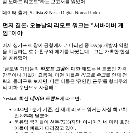
털 노마드 리포트"라는 보고서를 읽었어.
데이터 출처: Statista & Nesta Digital Nomad Index
먼저 결론: 오늘날의 리모트 워크는 "서바이버 게
임"이야
어제 싱가포르 창이 공항에서 기다리던 중 DApp 개발자 역할
을 지원하는 호주 친구와 얘기를 나눴는데—그는 가혹한 현실
을 공유했어:
"글로벌 기업들의
리모트 고용
에 대한 태도는 비트코인 가격
만큼이나 거칠게 요동쳐. 어떤 이들은
리모트 워크
를 인재 전
략의 돌파구로 보지만, 다른 이들은 '유연한 근무'를 형식주의
의 미화 수단으로 사용해."
Nesta의 최신
데이터 트렌드
에 따르면:
2024년 1분기 기준, 전 세계 리모트 워커는 사상 최고치
인 83%에 달했어.
북유럽 국가들이 선두(72%)지만, 아시아의 네 마리 호랑
이들이 빠르게 따라잡고 있어.