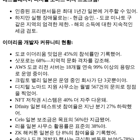
인증된 프리랜서들은 최대 1년간 일본에 거주할 수 있어.
하지만 실행 장애물로는: - 현급 승인. - 도쿄 미나토 구
같은 지역의 엄격한 제한. - 해외 소득에 대한 지속적인
세금 검토.
이더리움 개발자 커뮤니티 현황:
도쿄 이더리움 밋업은 45%의 참석률만 기록했어.
삿포로는 68%—지역적 문화 격차를 강조해.
AWS 도쿄 리전 서버는 18개월 연속 99% 이상의 용량으
로 운영 중이야.
크립토 밸리 일본은 운영 중인 회사가 단 3곳뿐이야.
디지털 노마드 지원 사무소는 월별 567건의 문의로 정점
을 찍었어.
NFT 저작권 시스템은 40% 더 자주 다운돼.
Dfinity 일본 테스트넷 참여율은 지난 분기 27% 하락했
어.
Celo 일본 보조금은 목표의 56%만 지급됐어.
리플 일본 사무소 활용률은 표준의 38%야.
ZK 해커톤 일본은 단 8%의 참여율을 기록했어.
솔라나 도쿄 개발자 행사는 극심한 변동을 보여(5-78%).