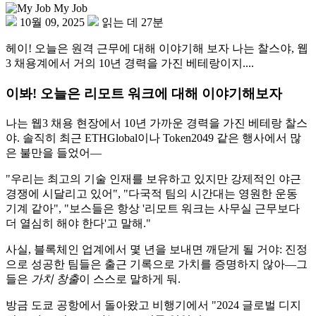
My Job
10월 09, 2025
읽는 데 27분
헤이! 오늘은 원격 근무에 대해 이야기해 보자 나는 찰스야, 웹
3 채용계에서 거의 10년 경력을 가진 베테랑이지....
이봐! 오늘은 리모트 워크에 대해 이야기해보자
나는 웹3 채용 현장에서 10년 가까운 경력을 가진 베테랑 찰스
야. 솔직히 최근 ETHGlobal이나 Token2049 같은 행사에서 많
은 불만을 들었어—
"우리는 최고의 기술 인재를 보유하고 있지만 강제적인 야근
경쟁에 시달리고 있어", "다국적 팀의 시간대는 영원한 운동
기계 같아", "보스들은 항상 '리모트 워크는 사무실 근무보다
더 열심히 해야 한다'고 말해."
사실, 블록체인 업계에서 몇 년을 보내면 깨닫게 될 거야: 진정
으로 성공한 팀들은 출근 기록으로 가치를 증명하지 않아—그
들은
가치 창출
이 스스로 말하게 둬.
방금 도쿄 공항에서 돌아왔고 비행기에서 "2024 글로벌 디지