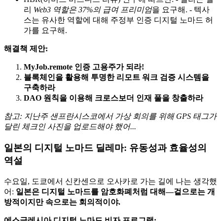
리
Web3 역할은 37%의 급여 프리미엄
을 요구해. - 텍사
스는 유사한 역할에 대해 주정부 인증 디지털 노마드 허
가를 요구해.
해결책 제안:
MyJob.remote 인증 고용주가 되라!
블록체인을 활용해 투명한 리모트 워크 검증 시스템을
구축하라
DAO 원칙을 이용해 크로스보더 인재 풀을 창출하라
참고: 지난주 샌프란시스코에서 가상 회의를 위해 GPS 태그가
달린 체크인 사진을 업로드해야 했어...
일본의 디지털 노마드 딜레마: 유동성과 효율성의
역설
수요일, 도쿄에서 신칸센으로 오사카로 가는 길에 나는 생각했
어:
일본은 디지털 노마드를 암호화폐처럼 대해—겉으로는 개
방적이지만 속으로는 회의적이야.
에스글레시아 디지털 노마드 비자 프로그램: