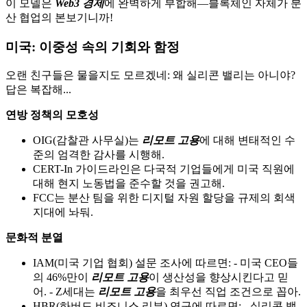
이 모델은
Web3 경제
에 완벽하게 부합해—블록체인 자체가 분
산 협업의 본보기니까!
미국: 이중성 속의 기회와 함정
오랜 친구들은 물을지도 모르겠네: 왜 실리콘 밸리는 아니야?
답은 복잡해...
연방 정책의 모호성
OIG(감찰관 사무실)는
리모트 고용
에 대해 변태적인 수
준의 엄격한 감사를 시행해.
CERT-In 가이드라인은 다국적 기업들에게 미국 직원에
대해 현지 노동법을 준수할 것을 권고해.
FCC는 분산 팀을 위한 디지털 자원 할당을 규제의 회색
지대에 놔둬.
문화적 분열
IAM(미국 기업 협회) 설문 조사에 따르면: - 미국 CEO들
의 46%만이
리모트 고용
이 생산성을 향상시킨다고 믿
어. - Z세대는
리모트 고용
을 최우선 직업 조건으로 꼽아.
HBR(하버드 비즈니스 리뷰) 연구에 따르면: - 실리콘 밸