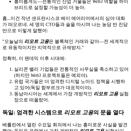
흥미롭게도—전통적인 산업 거물들은
Web3
역할을 하이
브리드로 설정할 가능성이 더 높아.
흠...이건 작년 샌프란시스코 베이 에어리어에서의 심야 대화
가 떠오르네. 세 명의 CTO들과 술을 마시며 나는 농담 반 진담
반으로 이렇게 말했어:
"오늘날의
리모트 고용
은 블록체인 거래와 같아—전 세계적으
로 유동적이지만 지역적으로 규제받지."
정확히, 이 팬데믹 이후 시대에:
실리콘 밸리 기업들은 전통적인 사무실을 축소하고 있어
(하지만
Web3
프로젝트들은 예외야).
유럽 국가들은 더 엄격한 디지털 노마드 정책을 시행하
고 있어(독일 함부르크가 대표적이야).
동남아시아는 세계에서 가장 개방적인
리모트 고용
실험
장으로 떠올랐어.
독일: 엄격한 시스템으로
리모트 고용
의 문을 열다
베를린에서 열린 수요일 회의에서 나는 흥미로운 사실을 발견
했어: 독일은 유럽에서 가장 개방적인
리모트 고용
실험실이