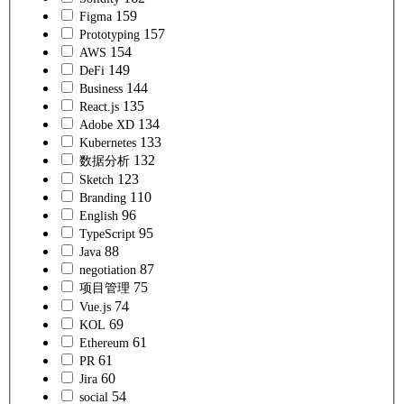
159
Figma
157
Prototyping
154
AWS
149
DeFi
144
Business
135
React.js
134
Adobe XD
133
Kubernetes
132
数据分析
123
Sketch
110
Branding
96
English
95
TypeScript
88
Java
87
negotiation
75
项目管理
74
Vue.js
69
KOL
61
Ethereum
61
PR
60
Jira
54
social