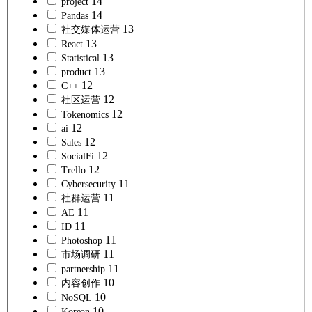
14
project
14
Pandas
13
社交媒体运营
13
React
13
Statistical
13
product
12
C++
12
社区运营
12
Tokenomics
12
ai
12
Sales
12
SocialFi
12
Trello
11
Cybersecurity
11
社群运营
11
AE
11
ID
11
Photoshop
11
市场调研
11
partnership
10
内容创作
10
NoSQL
10
Korean