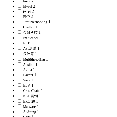
2
linux
2
Mysql
2
tweet
2
PHP
1
Troubleshooting
1
Chatbot
1
金融科技
1
Influencer
1
NLP
1
API测试
1
云计算
1
Multithreading
1
Ansible
1
Asana
1
Layer1
1
Web3JS
1
ELK
1
CrossChain
1
KOL营销
1
ERC-20
1
Malware
1
Auditing
1