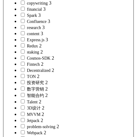
3
copywriting
3
financial
3
Spark
3
Confluence
3
research
3
content
3
Express.js
2
Redux
2
staking
2
Cosmos-SDK
2
Fintech
2
Decentralized
2
TON
2
投资研究
2
数字营销
2
智能合约
2
Talent
2
3D设计
2
MVVM
2
Jetpack
2
problem-solving
2
Webpack