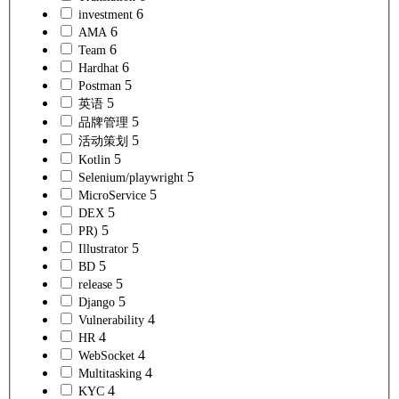
6
investment
6
AMA
6
Team
6
Hardhat
5
Postman
5
英语
5
品牌管理
5
活动策划
5
Kotlin
5
Selenium/playwright
5
MicroService
5
DEX
5
PR)
5
Illustrator
5
BD
5
release
5
Django
4
Vulnerability
4
HR
4
WebSocket
4
Multitasking
4
KYC