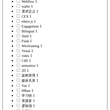
1
Webflow
1
wallet
1
需求定义
1
CEX
1
ethers.js
1
Engagement
1
Bilingual
1
Shell
1
Flask
1
Wireframing
1
Visual
1
video
1
C4D
1
animation
1
2D
1
架构管理
1
媒体关系
1
Vue
1
HBase
1
学习快
1
资源多
1
逻辑强