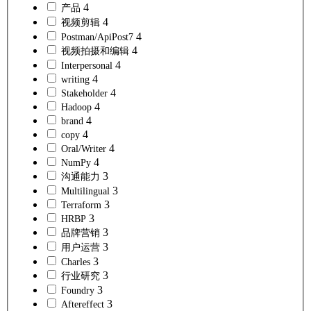
4
产品
4
视频剪辑
4
Postman/ApiPost7
4
视频拍摄和编辑
4
Interpersonal
4
writing
4
Stakeholder
4
Hadoop
4
brand
4
copy
4
Oral/Writer
4
NumPy
3
沟通能力
3
Multilingual
3
Terraform
3
HRBP
3
品牌营销
3
用户运营
3
Charles
3
行业研究
3
Foundry
3
Aftereffect