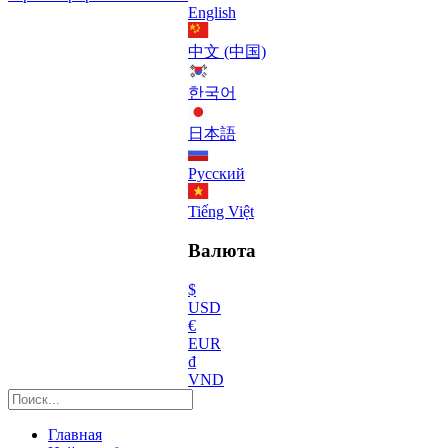
English
中文 (中国)
한국어
日本語
Русский
Tiếng Việt
Валюта
$
USD
€
EUR
₫
VND
Главная