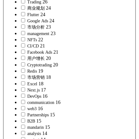
26
Trading
24
商业规划
24
Flutter
24
Google Ads
23
市场分析
23
management
22
NFTs
21
CI/CD
21
Facebook Ads
20
用户增长
20
Cryptotrading
19
Redis
18
市场营销
18
Excel
17
Next.js
16
DevOps
16
communication
16
web3
15
Partnerships
15
B2B
15
mandarin
14
analysis