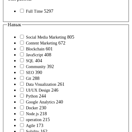
5297
Full Time
Навык
805
Social Media Marketing
672
Content Marketing
601
Blockchain
408
JavaScript
404
SQL
392
Community
390
SEO
288
Git
261
Data Visualization
246
UI/UX Design
244
Python
240
Google Analytics
230
Docker
218
Node.js
215
operation
173
Agile
162
Solidity