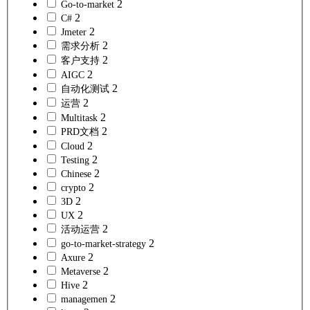
2
Go-to-market
2
C#
2
Jmeter
2
需求分析
2
客户支持
2
AIGC
2
自动化测试
2
运营
2
Multitask
2
PRD文档
2
Cloud
2
Testing
2
Chinese
2
crypto
2
3D
2
UX
2
活动运营
2
go-to-market-strategy
2
Axure
2
Metaverse
2
Hive
2
managemen