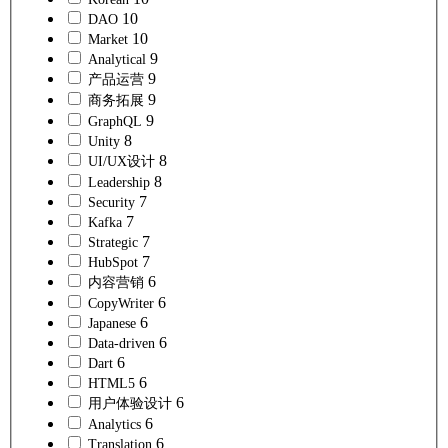
10
DAO
10
Market
9
Analytical
9
产品运营
9
商务拓展
9
GraphQL
8
Unity
8
UI/UX设计
8
Leadership
7
Security
7
Kafka
7
Strategic
7
HubSpot
6
内容营销
6
CopyWriter
6
Japanese
6
Data-driven
6
Dart
6
HTML5
6
用户体验设计
6
Analytics
6
Translation