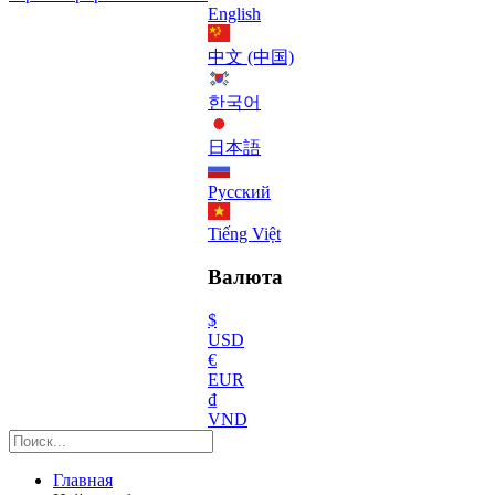
English
中文 (中国)
한국어
日本語
Русский
Tiếng Việt
Валюта
$
USD
€
EUR
₫
VND
Главная