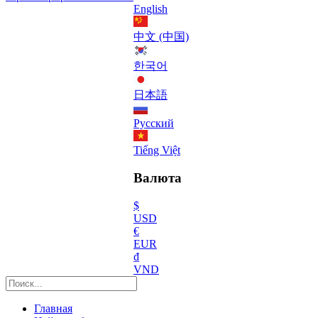
English
中文 (中国)
한국어
日本語
Русский
Tiếng Việt
Валюта
$
USD
€
EUR
₫
VND
Главная