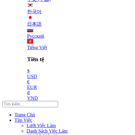
한국어
日本語
Русский
Tiếng Việt
Tiền tệ
$
USD
€
EUR
₫
VND
Trang Chủ
Tìm Việc
Lưới Việc Làm
Danh Sách Việc Làm