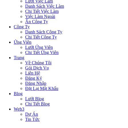
Lưới Việc Làm
Danh Sách Việc Làm
Chi Tiết Việc Làm
Việc Làm Ngoài
Ẩn Công Ty
Công Ty
Danh Sách Công Ty
Chi Tiết Công Ty
Ứng Viên
Lưới Ứng Viên
Chi Tiết Ứng Viên
Trang
Về Chúng Tôi
Gói Dịch Vụ
Liên Hệ
Đăng Ký
Đăng Nhập
Đặt Lại Mật Khẩu
Blog
Lưới Blog
Chi Tiết Blog
Web3
Dự Án
Tin Tức