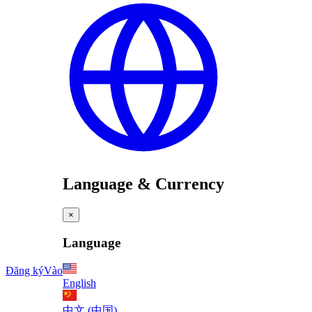
Language & Currency
×
Language
Đăng ký
Vào
English
中文 (中国)