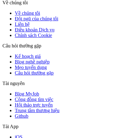
Về chúng tôi
Về chúng tôi
Đội ngũ của chúng tôi
Liên hệ
Điều khoản Dịch vụ
Chính sách Cookie
Câu hỏi thường gặp
Kế hoạch giá
Blog nghề nghiệp
Mẹo tuyển dụng
Câu hỏi thường gặp
Tài nguyên
Blog MyJob
Cộng đồng tìm việc
Hội thảo trực tuyến
Trung tâm thương hiệu
Github
Tải App
iOS