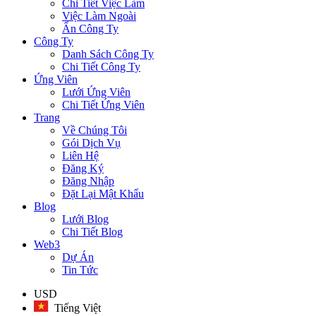
Chi Tiết Việc Làm
Việc Làm Ngoài
Ẩn Công Ty
Công Ty
Danh Sách Công Ty
Chi Tiết Công Ty
Ứng Viên
Lưới Ứng Viên
Chi Tiết Ứng Viên
Trang
Về Chúng Tôi
Gói Dịch Vụ
Liên Hệ
Đăng Ký
Đăng Nhập
Đặt Lại Mật Khẩu
Blog
Lưới Blog
Chi Tiết Blog
Web3
Dự Án
Tin Tức
USD
Tiếng Việt