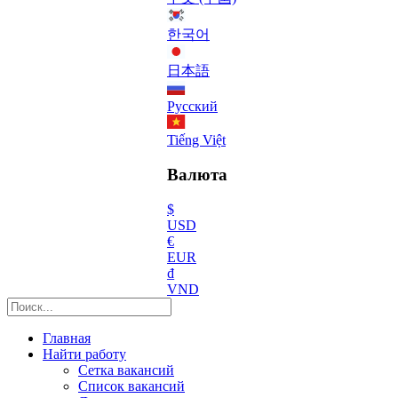
한국어
日本語
Русский
Tiếng Việt
Валюта
$
USD
€
EUR
₫
VND
Главная
Найти работу
Сетка вакансий
Список вакансий