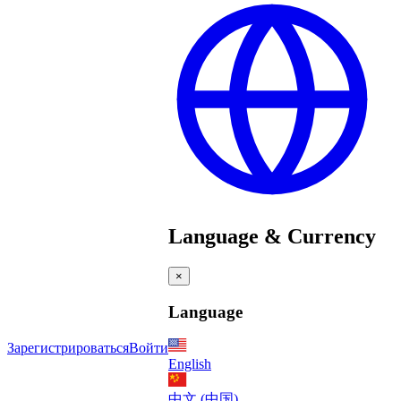
Language & Currency
×
Language
Зарегистрироваться
Войти
English
中文 (中国)