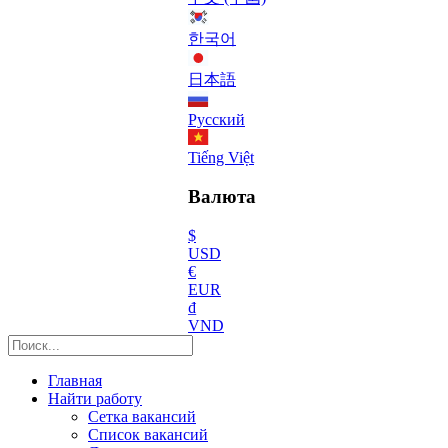
한국어
日本語
Русский
Tiếng Việt
Валюта
$
USD
€
EUR
₫
VND
Главная
Найти работу
Сетка вакансий
Список вакансий