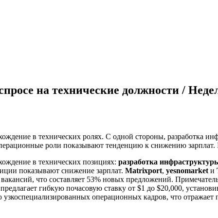
 спросе на технические должности / Недел
хождение в технических ролях. С одной стороны, разработка и
 операционные роли показывают тенденцию к снижению зарплат. 
схождение в технических позициях:
разработка инфраструктур
зиции показывают снижение зарплат.
Matrixport
,
yesnomarket
и
 вакансий, что составляет 53% новых предложений. Примечатель
предлагает гибкую почасовую ставку от $1 до $20,000, установ
ю узкоспециализированных операционных кадров, что отражает