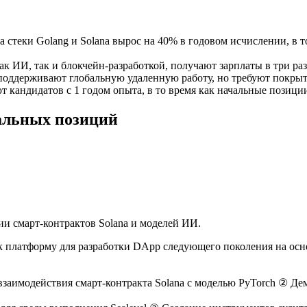
на стеки Golang и Solana вырос на 40% в годовом исчислении, в 
к ИИ, так и блокчейн-разработкой, получают зарплаты в три ра
поддерживают глобальную удаленную работу, но требуют покрыт
 кандидатов с 1 годом опыта, в то время как начальные позиции
альных позиций
и смарт-контрактов Solana и моделей ИИ.
ак платформу для разработки DApp следующего поколения на осно
заимодействия смарт-контракта Solana с моделью PyTorch ② Дем