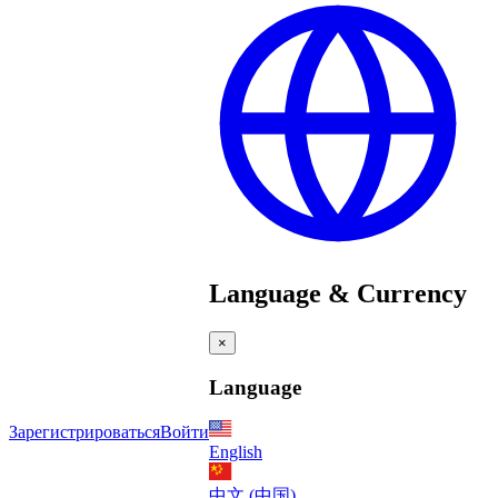
Language & Currency
×
Language
Зарегистрироваться
Войти
English
中文 (中国)