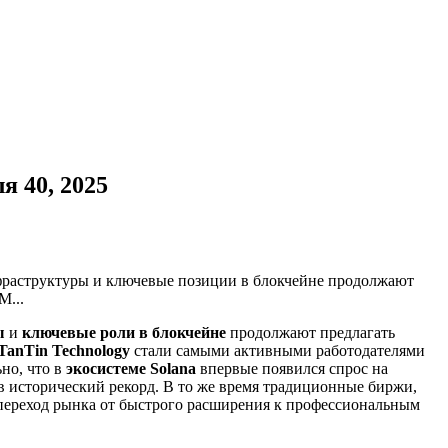
я 40, 2025
нфраструктуры и ключевые позиции в блокчейне продолжают
M...
ы
и
ключевые роли в блокчейне
продолжают предлагать
TanTin Technology
стали самыми активными работодателями
но, что в
экосистеме Solana
впервые появился спрос на
ив исторический рекорд. В то же время традиционные биржи,
 переход рынка от быстрого расширения к профессиональным