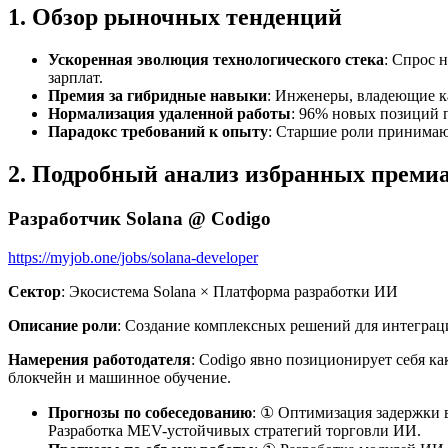
1. Обзор рыночных тенденций
Ускоренная эволюция технологического стека
: Спрос 
зарплат.
Премия за гибридные навыки
: Инженеры, владеющие ка
Нормализация удаленной работы
: 96% новых позиций 
Парадокс требований к опыту
: Старшие роли принимают
2. Подробный анализ избранных преми
Разработчик Solana @ Codigo
https://myjob.one/jobs/solana-developer
Сектор
: Экосистема Solana × Платформа разработки ИИ
Описание роли
: Создание комплексных решений для интеграци
Намерения работодателя
: Codigo явно позиционирует себя к
блокчейн и машинное обучение.
Прогнозы по собеседованию
: ① Оптимизация задержки в
Разработка MEV-устойчивых стратегий торговли ИИ.