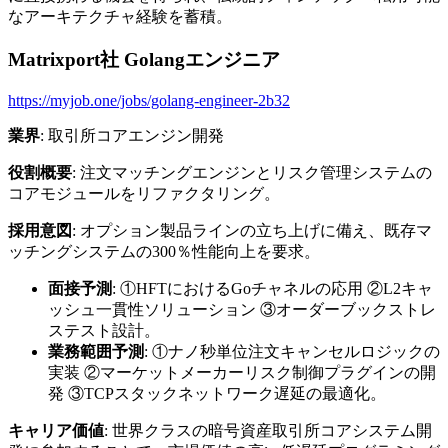
なアーキテクチャ経験を蓄積。
Matrixport社 Golangエンジニア
https://myjob.one/jobs/golang-engineer-2b32
業界
: 取引所コアエンジン開発
役割概要
: 注文マッチングエンジンとリスク管理システムの
コアモジュールをリファクタリング。
採用意図
: オプション製品ラインの立ち上げに備え、既存マ
ッチングシステムの300％性能向上を要求。
面接予測
: ①HFTにおけるGoチャネルの応用 ②L2キャ
ッシュ一貫性ソリューション ③オーダーブックストレ
ステスト設計。
業務範囲予測
: ①ナノ秒単位注文キャンセルロジックの
実装 ②マーケットメーカーリスク制御プラグインの開
発 ③TCPスタックネットワーク遅延の最適化。
キャリア価値
: 世界クラスの暗号資産取引所コアシステム開