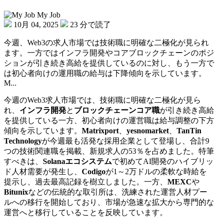
My Job
10月 04, 2025
23 分で読了
今週、Web3の求人市場では技術職に明確な二極化が見られ
ます。一方ではインフラ開発やコアブロックチェーンのポジ
ションが引き続き高給を提供しているのに対し、もう一方で
は初心者向けの運用職の給与は下降傾向を示しています。
M...
今週のWeb3求人市場では、技術職に明確な二極化が見ら
れ、
インフラ開発
と
ブロックチェーンコア職
が引き続き高給
を提供している一方、初心者向けの運営職は給与調整の下方
傾向を示しています。
Matrixport
、
yesnomarket
、
TanTin
Technology
が今週最も活発な採用企業として登場し、合計9
つの技術関連職を掲載、新規求人の53％を占めました。特筆
すべきは、
Solanaエコシステム
で初めてAI開発のハイブリッ
ド人材需要が発生し、
Codigo
が1～2万ドルの柔軟な時給を
提示し、過去最高記録を樹立しました。一方、
MEXC
や
Bitunix
などの伝統的な取引所は、洗練された運営人材プー
ルへの移行を開始しており、市場が急速な拡大から専門的な
運営へと移行していることを反映しています。