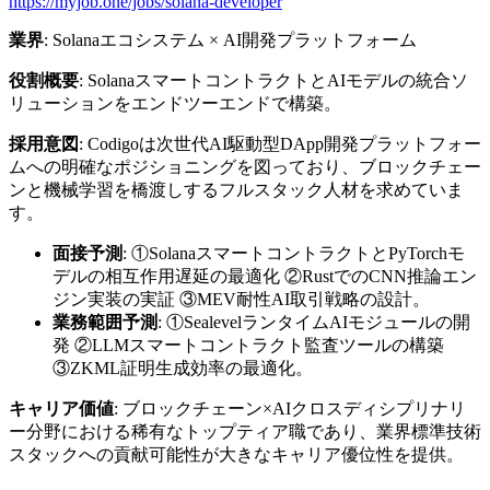
https://myjob.one/jobs/solana-developer
業界
: Solanaエコシステム × AI開発プラットフォーム
役割概要
: SolanaスマートコントラクトとAIモデルの統合ソ
リューションをエンドツーエンドで構築。
採用意図
: Codigoは次世代AI駆動型DApp開発プラットフォー
ムへの明確なポジショニングを図っており、ブロックチェー
ンと機械学習を橋渡しするフルスタック人材を求めていま
す。
面接予測
: ①SolanaスマートコントラクトとPyTorchモ
デルの相互作用遅延の最適化 ②RustでのCNN推論エン
ジン実装の実証 ③MEV耐性AI取引戦略の設計。
業務範囲予測
: ①SealevelランタイムAIモジュールの開
発 ②LLMスマートコントラクト監査ツールの構築
③ZKML証明生成効率の最適化。
キャリア価値
: ブロックチェーン×AIクロスディシプリナリ
ー分野における稀有なトップティア職であり、業界標準技術
スタックへの貢献可能性が大きなキャリア優位性を提供。