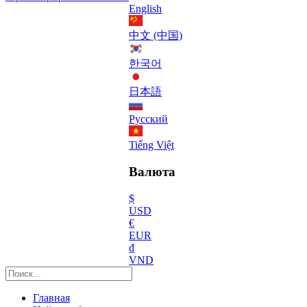
English
中文 (中国)
한국어
日本語
Русский
Tiếng Việt
Валюта
$
USD
€
EUR
₫
VND
Главная