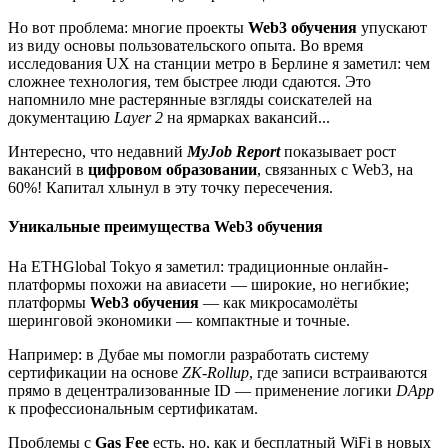
Но вот проблема: многие проекты
Web3 обучения
упускают
из виду основы пользовательского опыта. Во время
исследования UX на станции метро в Берлине я заметил: чем
сложнее технология, тем быстрее люди сдаются. Это
напомнило мне растерянные взгляды соискателей на
документацию
Layer 2
на ярмарках вакансий...
Интересно, что недавний
MyJob Report
показывает рост
вакансий в
цифровом образовании
, связанных с Web3, на
60%! Капитал хлынул в эту точку пересечения.
Уникальные преимущества Web3 обучения
На ETHGlobal Tokyo я заметил: традиционные онлайн-
платформы похожи на авиасети — широкие, но негибкие;
платформы
Web3 обучения
— как микросамолёты
шеринговой экономики — компактные и точные.
Например: в Дубае мы помогли разработать систему
сертификации на основе
ZK-Rollup
, где записи встраиваются
прямо в децентрализованные ID — применение логики
DApp
к профессиональным сертификатам.
Проблемы с
Gas Fee
есть, но, как и бесплатный WiFi в новых