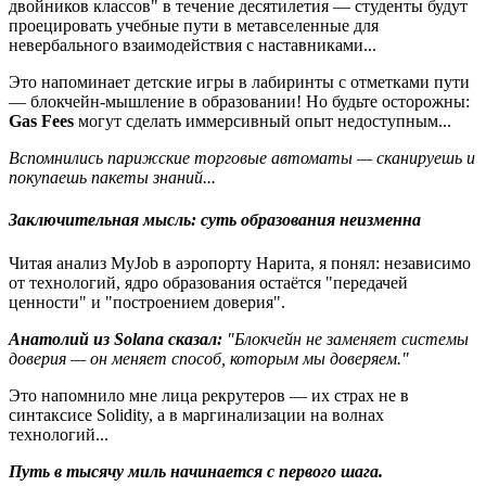
двойников классов" в течение десятилетия — студенты будут
проецировать учебные пути в метавселенные для
невербального взаимодействия с наставниками...
Это напоминает детские игры в лабиринты с отметками пути
— блокчейн-мышление в образовании! Но будьте осторожны:
Gas Fees
могут сделать иммерсивный опыт недоступным...
Вспомнились парижские торговые автоматы — сканируешь и
покупаешь пакеты знаний...
Заключительная мысль: суть образования неизменна
Читая анализ MyJob в аэропорту Нарита, я понял: независимо
от технологий, ядро образования остаётся "передачей
ценности" и "построением доверия".
Анатолий из Solana сказал:
"Блокчейн не заменяет системы
доверия — он меняет способ, которым мы доверяем."
Это напомнило мне лица рекрутеров — их страх не в
синтаксисе Solidity, а в маргинализации на волнах
технологий...
Путь в тысячу миль начинается с первого шага.