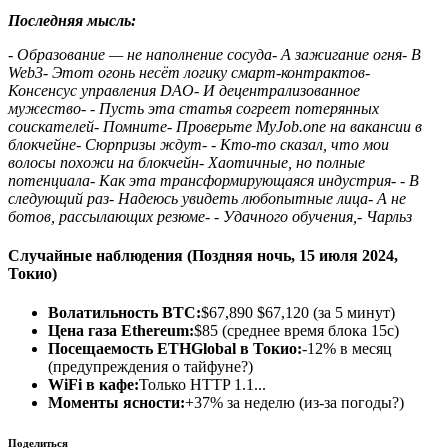
Последняя мысль:
- Образование — не наполнение сосуда- А зажигание огня- В
Web3- Этот огонь несёт логику смарт-контрактов-
Консенсус управления DAO- И децентрализованное
мужество- - Пусть эта статья согреет потерянных
соискателей- Помните- Проверьте
MyJob.one
на вакансии в
блокчейне- Сюрпризы ждут- - Кто-то сказал, что мои
волосы похожи на блокчейн- Хаотичные, но полные
потенциала- Как эта трансформирующаяся индустрия- - В
следующий раз- Надеюсь увидеть любопытные лица- А не
ботов, рассылающих резюме- - Удачного обучения,- Чарльз
Случайные наблюдения (Поздняя ночь, 15 июля 2024,
Токио)
Волатильность BTC:
$67,890 $67,120 (за 5 минут)
Цена газа Ethereum:
$85 (среднее время блока 15с)
Посещаемость ETHGlobal в Токио:
-12% в месяц
(предупреждения о тайфуне?)
WiFi в кафе:
Только HTTP 1.1...
Моменты ясности:
+37% за неделю (из-за погоды?)
Поделиться