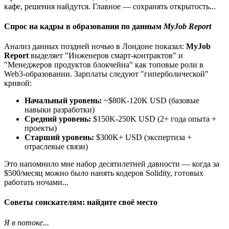
кафе, решения найдутся. Главное — сохранять открытость...
Спрос на кадры в образовании по данным
MyJob Report
Анализ данных поздней ночью в Лондоне показал:
MyJob
Report
выделяет "Инженеров смарт-контрактов" и
"Менеджеров продуктов блокчейна" как топовые роли в
Web3-образовании. Зарплаты следуют "гиперболической"
кривой:
Начальный уровень:
~$80K-120K USD (базовые
навыки разработки)
Средний уровень:
$150K-250K USD (2+ года опыта +
проекты)
Старший уровень:
$300K+ USD (экспертиза +
отраслевые связи)
Это напомнило мне набор десятилетней давности — когда за
$500/месяц можно было нанять кодеров Solidity, готовых
работать ночами...
Советы соискателям: найдите своё место
Я в потоке...