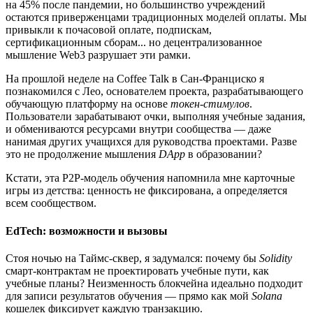
на 45% после пандемии, но большинство учреждений
остаются приверженцами традиционных моделей оплаты. Мы
привыкли к почасовой оплате, подпискам,
сертификационным сборам... но децентрализованное
мышление Web3 разрушает эти рамки.
На прошлой неделе на Coffee Talk в Сан-Франциско я
познакомился с Лео, основателем проекта, разрабатывающего
обучающую платформу на основе
токен-стимулов
.
Пользователи зарабатывают очки, выполняя учебные задания,
и обмениваются ресурсами внутри сообщества — даже
нанимая других учащихся для руководства проектами. Разве
это не продолжение мышления
DApp
в образовании?
Кстати, эта P2P-модель обучения напомнила мне карточные
игры из детства: ценность не фиксирована, а определяется
всем сообществом.
EdTech
: возможности и вызовы
Стоя ночью на Таймс-сквер, я задумался: почему бы
Solidity
смарт-контрактам не проектировать учебные пути, как
учебные планы? Неизменность блокчейна идеально подходит
для записи результатов обучения — прямо как мой
Solana
кошелек фиксирует каждую транзакцию.