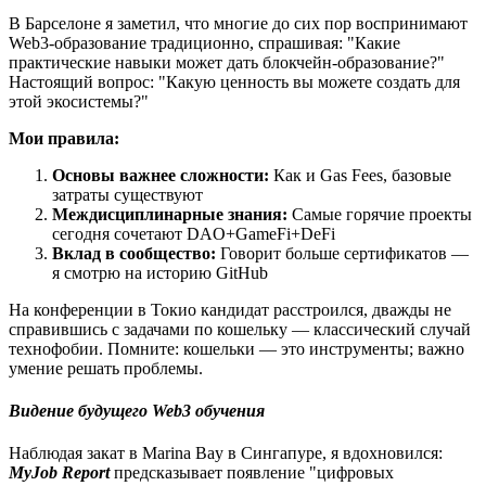
В Барселоне я заметил, что многие до сих пор воспринимают
Web3-образование традиционно, спрашивая: "Какие
практические навыки может дать блокчейн-образование?"
Настоящий вопрос: "Какую ценность вы можете создать для
этой экосистемы?"
Мои правила:
Основы важнее сложности:
Как и Gas Fees, базовые
затраты существуют
Междисциплинарные знания:
Самые горячие проекты
сегодня сочетают DAO+GameFi+DeFi
Вклад в сообщество:
Говорит больше сертификатов —
я смотрю на историю GitHub
На конференции в Токио кандидат расстроился, дважды не
справившись с задачами по кошельку — классический случай
технофобии. Помните: кошельки — это инструменты; важно
умение решать проблемы.
Видение будущего Web3 обучения
Наблюдая закат в Marina Bay в Сингапуре, я вдохновился:
MyJob Report
предсказывает появление "цифровых