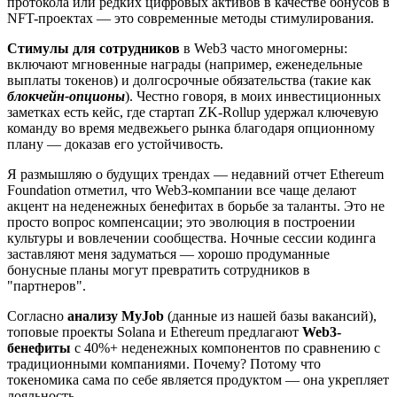
протокола или редких цифровых активов в качестве бонусов в
NFT-проектах — это современные методы стимулирования.
Стимулы для сотрудников
в Web3 часто многомерны:
включают мгновенные награды (например, еженедельные
выплаты токенов) и долгосрочные обязательства (такие как
блокчейн-опционы
). Честно говоря, в моих инвестиционных
заметках есть кейс, где стартап ZK-Rollup удержал ключевую
команду во время медвежьего рынка благодаря опционному
плану — доказав его устойчивость.
Я размышляю о будущих трендах — недавний отчет Ethereum
Foundation отметил, что Web3-компании все чаще делают
акцент на неденежных бенефитах в борьбе за таланты. Это не
просто вопрос компенсации; это эволюция в построении
культуры и вовлечении сообщества. Ночные сессии кодинга
заставляют меня задуматься — хорошо продуманные
бонусные планы могут превратить сотрудников в
"партнеров".
Согласно
анализу MyJob
(данные из нашей базы вакансий),
топовые проекты Solana и Ethereum предлагают
Web3-
бенефиты
с 40%+ неденежных компонентов по сравнению с
традиционными компаниями. Почему? Потому что
токеномика сама по себе является продуктом — она укрепляет
лояльность.