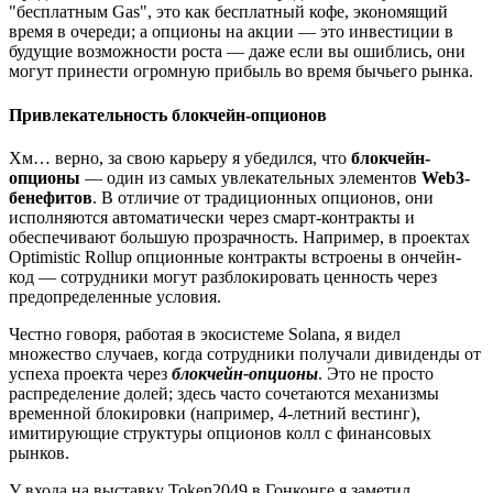
"бесплатным Gas", это как бесплатный кофе, экономящий
время в очереди; а опционы на акции — это инвестиции в
будущие возможности роста — даже если вы ошиблись, они
могут принести огромную прибыль во время бычьего рынка.
Привлекательность блокчейн-опционов
Хм… верно, за свою карьеру я убедился, что
блокчейн-
опционы
— один из самых увлекательных элементов
Web3-
бенефитов
. В отличие от традиционных опционов, они
исполняются автоматически через смарт-контракты и
обеспечивают большую прозрачность. Например, в проектах
Optimistic Rollup опционные контракты встроены в ончейн-
код — сотрудники могут разблокировать ценность через
предопределенные условия.
Честно говоря, работая в экосистеме Solana, я видел
множество случаев, когда сотрудники получали дивиденды от
успеха проекта через
блокчейн-опционы
. Это не просто
распределение долей; здесь часто сочетаются механизмы
временной блокировки (например, 4-летний вестинг),
имитирующие структуры опционов колл с финансовых
рынков.
У входа на выставку Token2049 в Гонконге я заметил