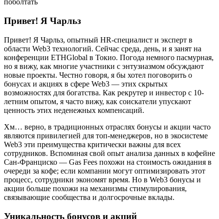
поболтать
Привет! Я Чарльз
Привет! Я Чарльз, опытный HR-специалист и эксперт в
области Web3 технологий. Сейчас среда, день, и я занят на
конференции ETHGlobal в Токио. Погода немного пасмурная,
но я вижу, как многие участники с энтузиазмом обсуждают
новые проекты. Честно говоря, я бы хотел поговорить о
бонусах и акциях в сфере Web3 — этих скрытых
возможностях для богатства. Как рекрутер и инвестор с 10-
летним опытом, я часто вижу, как соискатели упускают
ценность этих неденежных компенсаций.
Хм… верно, в традиционных отраслях бонусы и акции часто
являются привилегией для топ-менеджеров, но в экосистеме
Web3 эти преимущества критически важны для всех
сотрудников. Вспоминая свой опыт анализа данных в кофейне
Сан-Франциско — Gas Fees похожи на стоимость ожидания в
очереди за кофе; если компании могут оптимизировать этот
процесс, сотрудники экономят время. Но в Web3 бонусы и
акции больше похожи на механизмы стимулирования,
связывающие сообщества и долгосрочные вклады.
Уникальность бонусов и акций