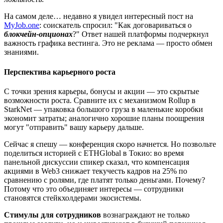
На самом деле… недавно я увидел интересный пост на
MyJob.one
: соискатель спросил: "Как договариваться о
блокчейн-опционах
?" Ответ нашей платформы подчеркнул
важность графика вестинга. Это не реклама — просто обмен
знаниями.
Перспектива карьерного роста
С точки зрения карьеры, бонусы и акции — это скрытые
возможности роста. Сравните их с механизмом Rollup в
StarkNet — упаковка большого груза в маленькие коробки
экономит затраты; аналогично хорошие планы поощрения
могут "отправить" вашу карьеру дальше.
Сейчас я спешу — конференция скоро начнется. Но позвольте
поделиться историей с ETHGlobal в Токио: во время
панельной дискуссии спикер сказал, что компенсация
акциями в Web3 снижает текучесть кадров на 25% по
сравнению с ролями, где платят только деньгами. Почему?
Потому что это объединяет интересы — сотрудники
становятся стейкхолдерами экосистемы.
Стимулы для сотрудников
вознаграждают не только