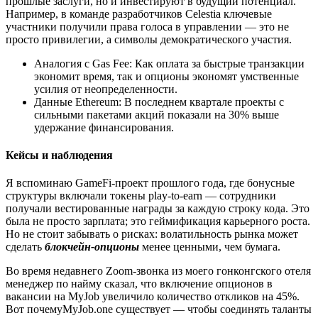
прошлые заслуги, но и инвестируют в будущий потенциал.
Например, в команде разработчиков Celestia ключевые
участники получили права голоса в управлении — это не
просто привилегии, а символы демократического участия.
Аналогия с Gas Fee: Как оплата за быстрые транзакции
экономит время, так и опционы экономят умственные
усилия от неопределенности.
Данные Ethereum: В последнем квартале проекты с
сильными пакетами акций показали на 30% выше
удержание финансирования.
Кейсы и наблюдения
Я вспоминаю GameFi-проект прошлого года, где бонусные
структуры включали токены play-to-earn — сотрудники
получали вестированные награды за каждую строку кода. Это
была не просто зарплата; это геймификация карьерного роста.
Но не стоит забывать о рисках: волатильность рынка может
сделать
блокчейн-опционы
менее ценными, чем бумага.
Во время недавнего Zoom-звонка из моего гонконгского отеля
менеджер по найму сказал, что включение опционов в
вакансии на MyJob увеличило количество откликов на 45%.
Вот почему
MyJob.one
существует — чтобы соединять таланты