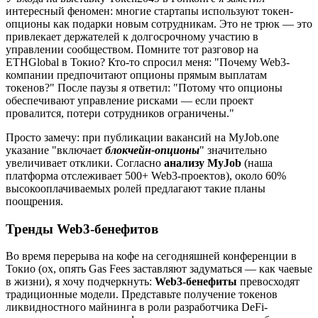
интересный феномен: многие стартапы используют токен-
опционы как подарки новым сотрудникам. Это не трюк — это
привлекает держателей к долгосрочному участию в
управлении сообществом. Помните тот разговор на
ETHGlobal в Токио? Кто-то спросил меня: "Почему Web3-
компании предпочитают опционы прямым выплатам
токенов?" После паузы я ответил: "Потому что опционы
обеспечивают управление рисками — если проект
провалится, потери сотрудников ограничены."
Просто замечу: при публикации вакансий на
MyJob.one
указание "включает
блокчейн-опционы
" значительно
увеличивает отклики. Согласно
анализу MyJob
(наша
платформа отслеживает 500+ Web3-проектов), около 60%
высокооплачиваемых ролей предлагают такие планы
поощрения.
Тренды Web3-бенефитов
Во время перерыва на кофе на сегодняшней конференции в
Токио (ох, опять Gas Fees заставляют задуматься — как чаевые
в жизни), я хочу подчеркнуть:
Web3-бенефиты
превосходят
традиционные модели. Представьте получение токенов
ликвидностного майнинга в роли разработчика DeFi-