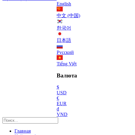
English
中文 (中国)
한국어
日本語
Русский
Tiếng Việt
Валюта
$
USD
€
EUR
₫
VND
Главная