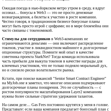
Ожидая поезда в нью-йоркском метро утром в среду, я вдруг
осознал… бонусы в Web3 — это не просто денежные
вознаграждения, а билеты к участию в росте компании.
Честно говоря, в традиционном бизнесе бонусные планы
могут быть просто игрой с цифрами; но в мире блокчейна они
часто связаны с токеномикой.
Стимулы для сотрудников
в Web3-компаниях не
ограничиваются деньгами — они включают распределение
токенов, участие в ликвидностном майнинге и долгосрочные
опционные структуры. Помните мой опыт в качестве
советника проекта StarkNet? Тогда команда использовала
часть прибыли для выкупа токенов в качестве награды для
ключевых участников, что не только подняло моральный дух,
но и снизило риски волатильности рынка.
Кстати, при поиске вакансий "Senior Smart Contract Engineer"
на
MyJob.one
я заметил, что многие описания подчеркивают
долгосрочные планы поощрения. Это не случайность — с
ростом популярности масштабирования Layer2 компаниям
нужны более сильные стратегии удержания талантов.
На самом деле… Gas Fees постоянно крутятся у меня в голове.
Представьте: если ваша компания предлагает бонусный план с