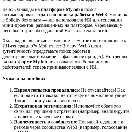
Кейс: Однажды на
платформе MyJob
я помог
оптимизировать стратегию
поиска работы в Web3
. Новичок
в Solidity без опыта — мы использовали ИИ для генерации
мини-проектов, размещенных на платформе. Через месяц у
него было три собеседования! Вот сила технологий.
Хм… ладно, возникает сомнение — «Стоит ли использовать
ИИ-генерацию?» Мой ответ: В меру! Web3 ценит
аутентичность (представьте поиск работы в
децентрализованном мире — фальшь не пройдет). Но тренды
на
платформе MyJob
показывают, что большинство
работодателей теперь принимают заявки с ИИ.
Учимся на ошибках
Первая попытка провалилась
: Не отчаивайтесь! Как
если бы кто-то заказал не тот кофе на дождливой улице
Токио — они узнали свои вкусы.
Итеративная оптимизация
: Используйте обратную
связь для улучшения стратегий (например, анализируйте
упущенные ключевые слова).
Вовлеченность в сообщество
: Повышайте доверие к
резюме через сообщества Web3 (например, голосование