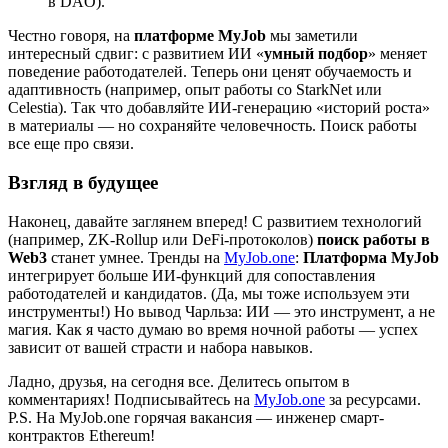
в DAO).
Честно говоря, на
платформе MyJob
мы заметили
интересный сдвиг: с развитием ИИ «
умный подбор
» меняет
поведение работодателей. Теперь они ценят обучаемость и
адаптивность (например, опыт работы со StarkNet или
Celestia). Так что добавляйте ИИ-генерацию «историй роста»
в материалы — но сохраняйте человечность. Поиск работы
все еще про связи.
Взгляд в будущее
Наконец, давайте заглянем вперед! С развитием технологий
(например, ZK-Rollup или DeFi-протоколов)
поиск работы в
Web3
станет умнее. Тренды на
MyJob.one
:
Платформа MyJob
интегрирует больше ИИ-функций для сопоставления
работодателей и кандидатов. (Да, мы тоже используем эти
инструменты!) Но вывод Чарльза: ИИ — это инструмент, а не
магия. Как я часто думаю во время ночной работы — успех
зависит от вашей страсти и набора навыков.
Ладно, друзья, на сегодня все. Делитесь опытом в
комментариях! Подписывайтесь на
MyJob.one
за ресурсами.
P.S. На
MyJob.one
горячая вакансия — инженер смарт-
контрактов Ethereum!