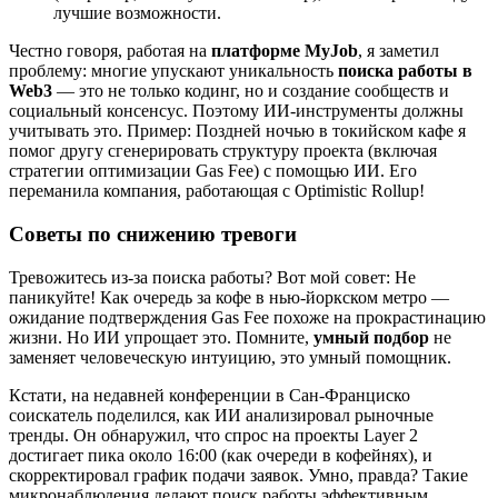
лучшие возможности.
Честно говоря, работая на
платформе MyJob
, я заметил
проблему: многие упускают уникальность
поиска работы в
Web3
— это не только кодинг, но и создание сообществ и
социальный консенсус. Поэтому ИИ-инструменты должны
учитывать это. Пример: Поздней ночью в токийском кафе я
помог другу сгенерировать структуру проекта (включая
стратегии оптимизации Gas Fee) с помощью ИИ. Его
переманила компания, работающая с Optimistic Rollup!
Советы по снижению тревоги
Тревожитесь из-за поиска работы? Вот мой совет: Не
паникуйте! Как очередь за кофе в нью-йоркском метро —
ожидание подтверждения Gas Fee похоже на прокрастинацию
жизни. Но ИИ упрощает это. Помните,
умный подбор
не
заменяет человеческую интуицию, это умный помощник.
Кстати, на недавней конференции в Сан-Франциско
соискатель поделился, как ИИ анализировал рыночные
тренды. Он обнаружил, что спрос на проекты Layer 2
достигает пика около 16:00 (как очереди в кофейнях), и
скорректировал график подачи заявок. Умно, правда? Такие
микронаблюдения делают поиск работы эффективным.