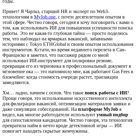
годы.
Привет! Я Чарльз, старший HR и эксперт по Web3-
технологиям в
MyJob.one
, с почти десятилетним опытом в
этой сфере. Честно говоря, сегодня я хочу поговорить с вами о
том, как использовать ИИ для повышения успешности поиска
работы. Это не какая-то глубокая тайна — просто поделюсь
тем, что наблюдал на ярмарках вакансий, забавными
историями с Tokyo ETHGlobal и своим опытом использования
инструментов. Кстати, во время недавнего перелета в Сан-
Франциско я заметил, что пассажир рядом со мной
использовал ИИ-инструмент для полировки резюме,
превращая его из черновика в профессиональный документ в
мгновение ока — это напомнило мне, как работают Gas Fees в
блокчейне: когда стоимость очереди растет, транзакции
замедляются.
Хм… ладно, начнем с основ. Что такое
поиск работы с ИИ
?
Проще говоря, это использование искусственного интеллекта
для фильтрации вакансий, оптимизации материалов заявки и
даже симуляции собеседований. На
платформе MyJob
я
видел, как многие работодатели используют
умный подбор
для сопоставления кандидатов. Честно говоря, эта технология
превратила найм в нечто вроде детективной игры — ИИ
помогает находить скрытые жемчужины.