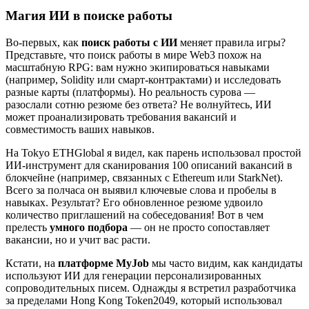
Магия ИИ в поиске работы
Во-первых, как
поиск работы с ИИ
меняет правила игры?
Представьте, что поиск работы в мире Web3 похож на
масштабную RPG: вам нужно экипироваться навыками
(например, Solidity или смарт-контрактами) и исследовать
разные карты (платформы). Но реальность сурова —
разослали сотню резюме без ответа? Не волнуйтесь, ИИ
может проанализировать требования вакансий и
совместимость ваших навыков.
На Tokyo ETHGlobal я видел, как парень использовал простой
ИИ-инструмент для сканирования 100 описаний вакансий в
блокчейне (например, связанных с Ethereum или StarkNet).
Всего за полчаса он выявил ключевые слова и пробелы в
навыках. Результат? Его обновленное резюме удвоило
количество приглашений на собеседования! Вот в чем
прелесть
умного подбора
— он не просто сопоставляет
вакансии, но и учит вас расти.
Кстати, на
платформе MyJob
мы часто видим, как кандидаты
используют ИИ для генерации персонализированных
сопроводительных писем. Однажды я встретил разработчика
за пределами Hong Kong Token2049, который использовал