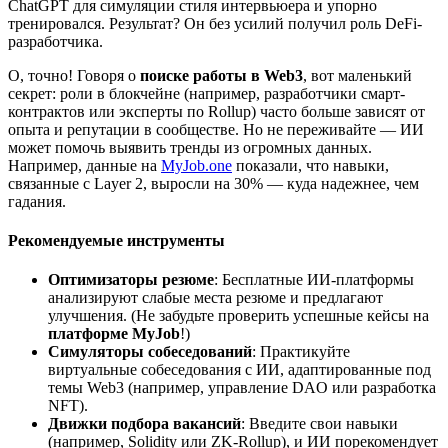
ChatGPT для симуляции стиля интервьюера и упорно
тренировался. Результат? Он без усилий получил роль DeFi-
разработчика.
О, точно! Говоря о
поиске работы в Web3
, вот маленький
секрет: роли в блокчейне (например, разработчики смарт-
контрактов или эксперты по Rollup) часто больше зависят от
опыта и репутации в сообществе. Но не переживайте — ИИ
может помочь выявить тренды из огромных данных.
Например, данные на
MyJob.one
показали, что навыки,
связанные с Layer 2, выросли на 30% — куда надежнее, чем
гадания.
Рекомендуемые инструменты
Оптимизаторы резюме
: Бесплатные ИИ-платформы
анализируют слабые места резюме и предлагают
улучшения. (Не забудьте проверить успешные кейсы на
платформе MyJob
!)
Симуляторы собеседований
: Практикуйте
виртуальные собеседования с ИИ, адаптированные под
темы Web3 (например, управление DAO или разработка
NFT).
Движки подбора вакансий
: Введите свои навыки
(например, Solidity или ZK-Rollup), и ИИ порекомендует