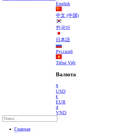
English
中文 (中国)
한국어
日本語
Русский
Tiếng Việt
Валюта
$
USD
€
EUR
₫
VND
Главная