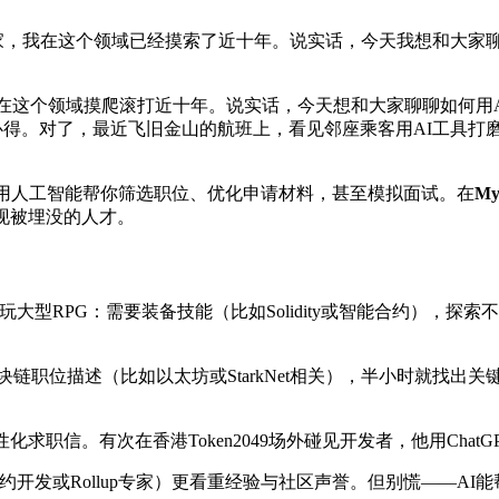
eb3技术专家，我在这个领域已经摸索了近十年。说实话，今天我想
家，在这个领域摸爬滚打近十年。说实话，今天想和大家聊聊如何
使用心得。对了，最近飞旧金山的航班上，看见邻座乘客用AI工具
用人工智能帮你筛选职位、优化申请材料，甚至模拟面试。在
M
现被埋没的人才。
玩大型RPG：需要装备技能（比如Solidity或智能合约），
0个区块链职位描述（比如以太坊或StarkNet相关），半小时就
求职信。有次在香港Token2049场外碰见开发者，他用Chat
开发或Rollup专家）更看重经验与社区声誉。但别慌——AI