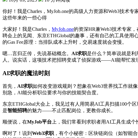
你好！我是Charles，MyJob.one的高级人力资源和W
这些年来的一些心得
大家好！我是Charles，
MyJob.one
的资深HR兼Web3技术专
聘会上的见闻、东京ETHGlobal的趣事，还有自己的工具
的Gas Fee原理：当排队成本上升时，交易速度就会变慢。
嗯…言归正传，先说基础概念。
AI求职
是什么？简单说就是利
人。说实话，这项技术把招聘变成了侦探游戏——AI能帮忙发
AI求职的魔法时刻
首先，
AI求职
如何改变游戏规则？想象在Web3世界找工作就像
别急，AI能分析职位要求与你的技能契合度。
东京ETHGlobal大会上，我见过有人用简易AI工具扫描10
是
智能招聘
的魅力——不止匹配岗位，更教你成长。
顺便说，在
MyJob平台
上，我们常看到求职者用AI工具生成个性化
啊对了！说到
Web3求职
，有个小秘密：区块链岗位（如智能合约