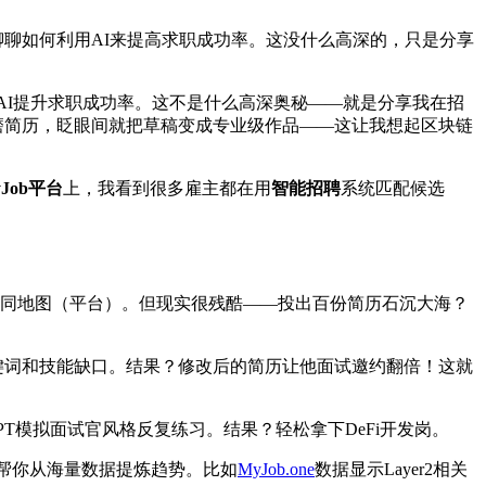
和大家聊聊如何利用AI来提高求职成功率。这没什么高深的，只是分享
用AI提升求职成功率。这不是什么高深奥秘——就是分享我在招
打磨简历，眨眼间就把草稿变成专业级作品——这让我想起区块链
yJob平台
上，我看到很多雇主都在用
智能招聘
系统匹配候选
探索不同地图（平台）。但现实很残酷——投出百份简历石沉大海？
找出关键词和技能缺口。结果？修改后的简历让他面试邀约翻倍！这就
GPT模拟面试官风格反复练习。结果？轻松拿下DeFi开发岗。
能帮你从海量数据提炼趋势。比如
MyJob.one
数据显示Layer2相关