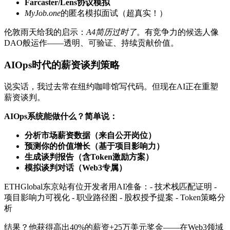
Farcaster/Lens协议模拟
MyJob.one
的匿名模拟面试（超真实！）
伦敦雨天给我的启示：
A4简历过时了
。有竞争力的候选人像
DAO般运作——透明、可验证、持续贡献价值。
AIOps时代的薪资谈判策略
说实话，我过去常在纽约咖啡馆写代码。但现在AI正在重塑
薪资谈判。
AIOps系统能做什么？简单说：
分析市场薪资数据（来自公开岗位）
预测你的价值增长（基于项目影响力）
生成谈判报告（含Token激励方案）
模拟谈判对话（Web3专属）
ETHGlobal东京站有位开发者用AI准备：- 技术栈匹配证明 -
项目影响力可视化 - 职业路径图 - 股权授予提案 - Token策略分
析
结果？他获得高出40%的薪资+25万美元奖金——在Web3领域