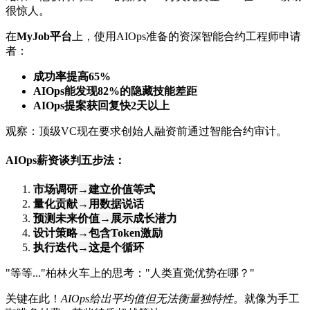
很惊人。
在
MyJob平台
上，使用AIOps准备的资深智能合约工程师申请
者：
成功率提高65%
AIOps能发现82%的隐藏技能差距
AIOps提案获回复快2天以上
观察：顶级VC现在要求创始人融资前通过智能合约审计。
AIOps薪资谈判五步法：
市场调研→建立价值等式
量化贡献→用数据说话
预测未来价值→展示成长潜力
设计策略→包含Token激励
执行迭代→这是个循环
"等等..."柏林火车上的思考："人类直觉优势在哪？"
关键在此！
AIOps给出平均值但无法衡量独特性。
就像为手工