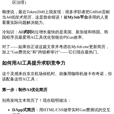
区治理）
顺便说，最近Token2049上我发现：很多求职者把GitHub贡献
当
A4纸技术简历
，这是致命错误！被
MyJob平台
录用的人更
看重实际问题解决能力。
冷知识：
AI求职
岗位增长最快的是美国、新加坡和韩国。韩
国程序员最爱用AI工具优化智能合约Gas效率。
对了——如果你正读这篇文章并考虑在
MyJob.one
更新简历，
加上"Gas费优化"和"跨链桥审计"——它们现在最热门。
如何用AI工具提升求职竞争力
这个灵感来自东京机场候机时。就像用咖啡机做卡布奇诺，你
该配备这些AI工具：
第一步：制作AI优化简历
别再发纯文本简历了！现在聪明做法：
DApp式简历
：用HTML/CSS做带实时Gas费测试的交互