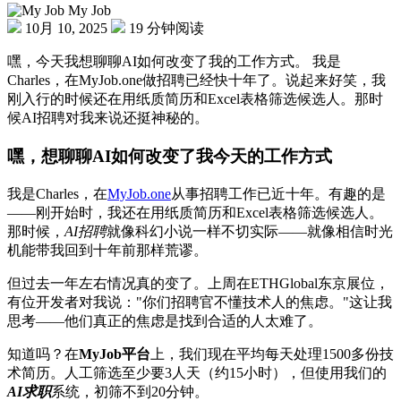
My Job
10月 10, 2025
19 分钟阅读
嘿，今天我想聊聊AI如何改变了我的工作方式。 我是
Charles，在MyJob.one做招聘已经快十年了。说起来好笑，我
刚入行的时候还在用纸质简历和Excel表格筛选候选人。那时
候AI招聘对我来说还挺神秘的。
嘿，想聊聊AI如何改变了我今天的工作方式
我是Charles，在
MyJob.one
从事招聘工作已近十年。有趣的是
——刚开始时，我还在用纸质简历和Excel表格筛选候选人。
那时候，
AI招聘
就像科幻小说一样不切实际——就像相信时光
机能带我回到十年前那样荒谬。
但过去一年左右情况真的变了。上周在ETHGlobal东京展位，
有位开发者对我说："你们招聘官不懂技术人的焦虑。"这让我
思考——他们真正的焦虑是找到合适的人太难了。
知道吗？在
MyJob平台
上，我们现在平均每天处理1500多份技
术简历。人工筛选至少要3人天（约15小时），但使用我们的
AI求职
系统，初筛不到20分钟。