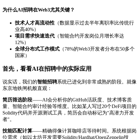
为什么AI招聘在Web3尤其关键？
技术人才高流动性
（数据显示过去半年离职率比传统行
业高40%）
项目需求快速迭代
（智能合约开发岗位月增长率达
12%）
全球分布式工作模式
（78%的Web3开发者分布在50多个
国家）
首先，看看AI在招聘中的实际应用
说实话，我们的
智能招聘
系统已进化到非常成熟的阶段。就像
东京地铁闸机般直观：
简历筛选阶段
——AI会分析你的GitHub活跃度、技术博客质
量、智能合约审计经验等维度。比如某人写过20个DeFi项目的
Solidity代码并开源测试工具，简历会自动标记为"高潜力开发
者"。
技能匹配计算
——精确得像计算咖啡店等待时间。系统根据岗
位需求（如以太坊开发需要Solidity/Hardhat/OpenZeppelin技