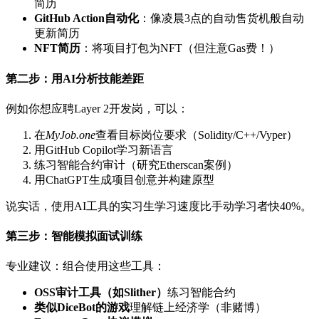
简历
GitHub Action自动化
：像凌晨3点的自动售货机般自动
更新简历
NFT简历
：将项目打包为NFT（但注意Gas费！）
第二步：用AI分析技能差距
例如你想应聘Layer 2开发岗，可以：
在
MyJob.one
查看目标岗位要求（Solidity/C++/Vyper）
用GitHub Copilot学习新语言
练习智能合约审计（研究Etherscan案例）
用ChatGPT生成项目创意并构建原型
说实话，使用AI工具的实习生学习速度比手动学习者快40%。
第三步：智能模拟面试训练
专业建议：组合使用这些工具：
OSS审计工具（如Slither）
练习智能合约
类似DiceBot的游戏
理解链上经济学（非赌博）