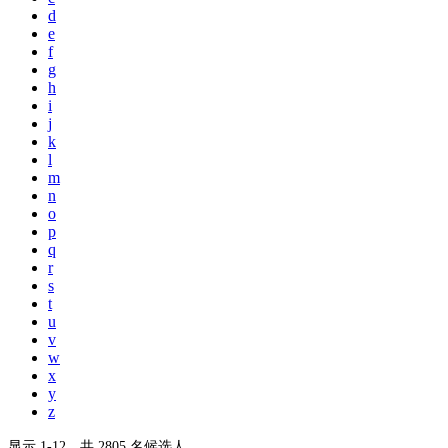
d
e
f
g
h
i
j
k
l
m
n
o
p
q
r
s
t
u
v
w
x
y
z
显示 1-12，共 2805 名候选人