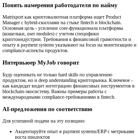
Понять намерения работодателя по найму
Matrixport как криптовалютная платформа ищет Product
Manager с hybrid-скиллами на стыке fintech и blockchain.
Основная цель - усиление core-функционала платформы
(кошельки, user modules) с учетом специфики
криптоиндустрии. Требования к финансовой грамотности и
опыту в payment systems указывают на focus на монетизацию и
compliance-аспекты продуктов.
Интервьюер MyJob говорит
Буду оценивать не только hard skills по управлению
продуктом, но и deep understanding крипторынка. Ключевое -
как кандидат видит интеграцию финансовых инструментов в
blockchain-экосистему. Важны примеры работы с
международными compliance-требованиями в fintech.
AI-предложения по соответствию
Для успешной подачи на эту позицию:
Акцентируйте опыт в payment systems/ERP с метриками
роста продуктов