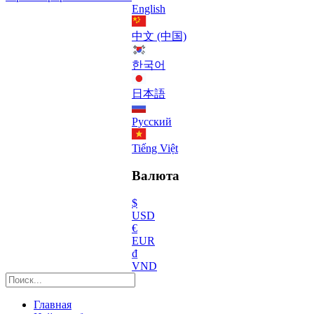
English
中文 (中国)
한국어
日本語
Русский
Tiếng Việt
Валюта
$
USD
€
EUR
₫
VND
Главная