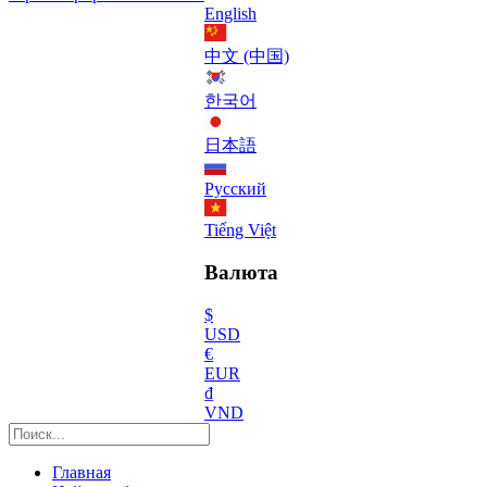
English
中文 (中国)
한국어
日本語
Русский
Tiếng Việt
Валюта
$
USD
€
EUR
₫
VND
Главная