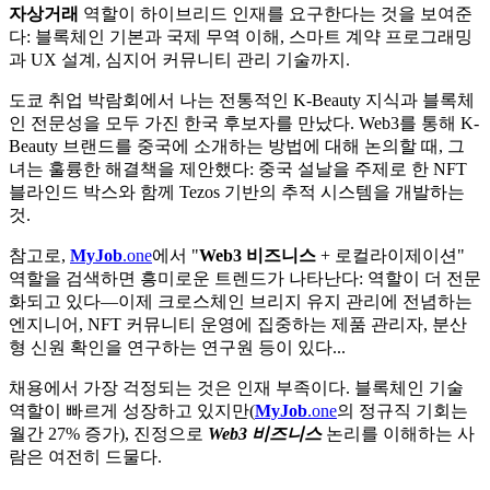
자상거래
역할이 하이브리드 인재를 요구한다는 것을 보여준
다: 블록체인 기본과 국제 무역 이해, 스마트 계약 프로그래밍
과 UX 설계, 심지어 커뮤니티 관리 기술까지.
도쿄 취업 박람회에서 나는 전통적인 K-Beauty 지식과 블록체
인 전문성을 모두 가진 한국 후보자를 만났다. Web3를 통해 K-
Beauty 브랜드를 중국에 소개하는 방법에 대해 논의할 때, 그
녀는 훌륭한 해결책을 제안했다: 중국 설날을 주제로 한 NFT
블라인드 박스와 함께 Tezos 기반의 추적 시스템을 개발하는
것.
참고로,
MyJob
.one
에서 "
Web3 비즈니스
+ 로컬라이제이션"
역할을 검색하면 흥미로운 트렌드가 나타난다: 역할이 더 전문
화되고 있다—이제 크로스체인 브리지 유지 관리에 전념하는
엔지니어, NFT 커뮤니티 운영에 집중하는 제품 관리자, 분산
형 신원 확인을 연구하는 연구원 등이 있다...
채용에서 가장 걱정되는 것은 인재 부족이다. 블록체인 기술
역할이 빠르게 성장하고 있지만(
MyJob
.one
의 정규직 기회는
월간 27% 증가), 진정으로
Web3 비즈니스
논리를 이해하는 사
람은 여전히 드물다.