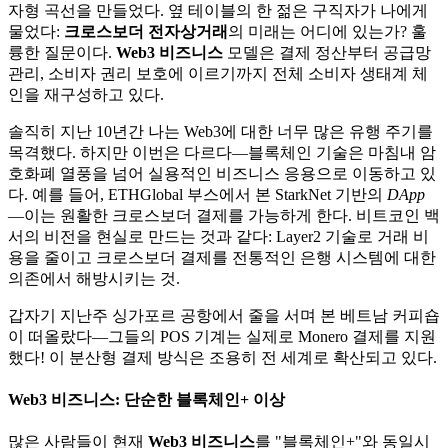
자형 곡선을 만들었다. 옆 테이블의 한 젊은 구직자가 나에게
물었다:
크로스보더 전자상거래
의 미래는 어디에 있는가? 훌
륭한 질문이다.
Web3 비즈니스
모델은 결제 정산부터 공급망
관리, 소비자 권리 보호에 이르기까지 전체 소비자 생태계 체
인을 재구성하고 있다.
솔직히 지난 10년간 나는 Web3에 대한 너무 많은 유행 주기를
목격했다. 하지만 이번은 다르다—블록체인 기술은 마침내 암
호화폐 열풍을 넘어 실용적인 비즈니스 응용으로 이동하고 있
다. 예를 들어, ETHGlobal 부스에서 본 StarkNet 기반의
DApp
—이는 원활한 크로스보더 결제를 가능하게 한다. 비트코인 백
서의 비전을 현실로 만드는 것과 같다: Layer2 기술로 거래 비
용을 줄이고 크로스보더 결제를 전통적인 은행 시스템에 대한
의존에서 해방시키는 것.
갑자기 지난주 싱가포르 공항에서 줄을 서며 본 베트남 커피숍
이 떠올랐다—그들의 POS 기계는 실제로 Monero 결제를 지원
했다! 이 분산형 결제 방식은 조용히 전 세계로 확산되고 있다.
Web3 비즈니스
: 단순한 블록체인+ 이상
많은 사람들이 현재
Web3 비즈니스
를 "블록체인+"와 동일시