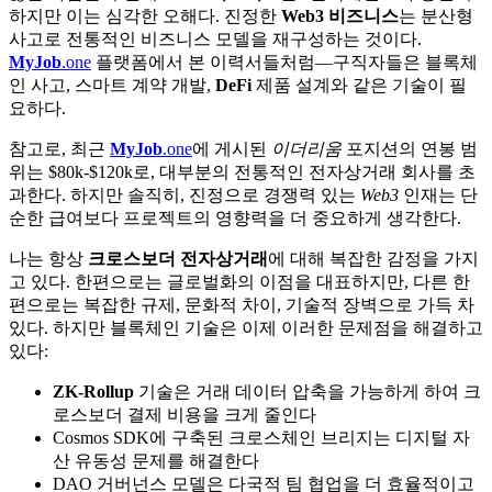
하지만 이는 심각한 오해다. 진정한
Web3 비즈니스
는 분산형
사고로 전통적인 비즈니스 모델을 재구성하는 것이다.
MyJob
.one
플랫폼에서 본 이력서들처럼—구직자들은 블록체
인 사고, 스마트 계약 개발,
DeFi
제품 설계와 같은 기술이 필
요하다.
참고로, 최근
MyJob
.one
에 게시된
이더리움
포지션의 연봉 범
위는 $80k-$120k로, 대부분의 전통적인 전자상거래 회사를 초
과한다. 하지만 솔직히, 진정으로 경쟁력 있는
Web3
인재는 단
순한 급여보다 프로젝트의 영향력을 더 중요하게 생각한다.
나는 항상
크로스보더 전자상거래
에 대해 복잡한 감정을 가지
고 있다. 한편으로는 글로벌화의 이점을 대표하지만, 다른 한
편으로는 복잡한 규제, 문화적 차이, 기술적 장벽으로 가득 차
있다. 하지만 블록체인 기술은 이제 이러한 문제점을 해결하고
있다:
ZK-Rollup
기술은 거래 데이터 압축을 가능하게 하여 크
로스보더 결제 비용을 크게 줄인다
Cosmos SDK에 구축된 크로스체인 브리지는 디지털 자
산 유동성 문제를 해결한다
DAO 거버넌스 모델은 다국적 팀 협업을 더 효율적이고