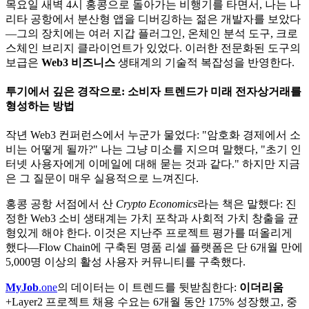
목요일 새벽 4시 홍콩으로 돌아가는 비행기를 타면서, 나는 나
리타 공항에서 분산형 앱을 디버깅하는 젊은 개발자를 보았다
—그의 장치에는 여러 지갑 플러그인, 온체인 분석 도구, 크로
스체인 브리지 클라이언트가 있었다. 이러한 전문화된 도구의
보급은
Web3 비즈니스
생태계의 기술적 복잡성을 반영한다.
투기에서 깊은 경작으로:
소비자 트렌드
가 미래 전자상거래를
형성하는 방법
작년 Web3 컨퍼런스에서 누군가 물었다: "암호화 경제에서 소
비는 어떻게 될까?" 나는 그냥 미소를 지으며 말했다, "초기 인
터넷 사용자에게 이메일에 대해 묻는 것과 같다." 하지만 지금
은 그 질문이 매우 실용적으로 느껴진다.
홍콩 공항 서점에서 산
Crypto Economics
라는 책은 말했다: 진
정한 Web3 소비 생태계는 가치 포착과 사회적 가치 창출을 균
형있게 해야 한다. 이것은 지난주 프로젝트 평가를 떠올리게
했다—Flow Chain에 구축된 명품 리셀 플랫폼은 단 6개월 만에
5,000명 이상의 활성 사용자 커뮤니티를 구축했다.
MyJob
.one
의 데이터는 이 트렌드를 뒷받침한다:
이더리움
+Layer2 프로젝트 채용 수요는 6개월 동안 175% 성장했고, 중