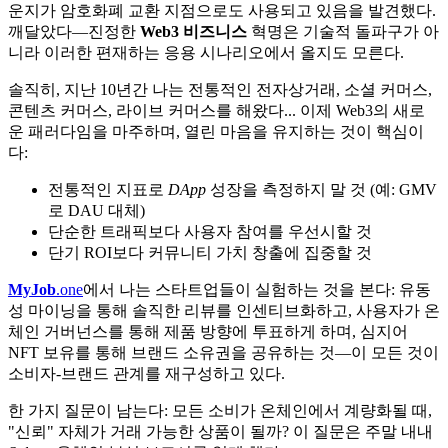
운지가 암호화폐 교환 지점으로도 사용되고 있음을 발견했다.
깨달았다—진정한
Web3 비즈니스
혁명은 기술적 돌파구가 아
니라 이러한 편재하는 응용 시나리오에서 올지도 모른다.
솔직히, 지난 10년간 나는 전통적인 전자상거래, 소셜 커머스,
콘텐츠 커머스, 라이브 커머스를 해왔다... 이제 Web3의 새로
운 패러다임을 마주하며, 열린 마음을 유지하는 것이 핵심이
다:
전통적인 지표로
DApp
성장을 측정하지 말 것 (예: GMV
로 DAU 대체)
단순한 트래픽보다 사용자 참여를 우선시할 것
단기 ROI보다 커뮤니티 가치 창출에 집중할 것
MyJob
.one
에서 나는 스타트업들이 실험하는 것을 본다: 유동
성 마이닝을 통해 솔직한 리뷰를 인센티브화하고, 사용자가 온
체인 거버넌스를 통해 제품 방향에 투표하게 하며, 심지어
NFT 보유를 통해 브랜드 소유권을 공유하는 것—이 모든 것이
소비자-브랜드 관계를 재구성하고 있다.
한 가지 질문이 남는다: 모든 소비가 온체인에서 계량화될 때,
"신뢰" 자체가 거래 가능한 상품이 될까? 이 질문은 주말 내내