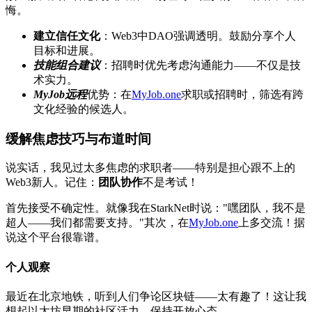
悔。
建立信任文化
：Web3中DAO强调透明。鼓励分享个人
目标和进展。
技能组合建议
：招聘时优先考虑沟通能力——不仅是技
术实力。
MyJob远程
优势：在
MyJob.one
求职或招聘时，筛选有跨
文化经验的候选人。
缓解焦虑技巧与布道时间
说实话，我见过太多焦虑的求职者——特别是担心跟不上的
Web3新人。记住：
团队协作
不是考试！
首先接受不确定性。就像我在StarkNet时说："嘿团队，我不是
超人——我们都需要支持。"其次，在
MyJob.one
上多交流！据
说这个平台很靠谱。
个人观察
最近在北京地铁，听到人们争论区块链——太有趣了！这让我
想起以太坊早期的社区活力。保持开放心态。