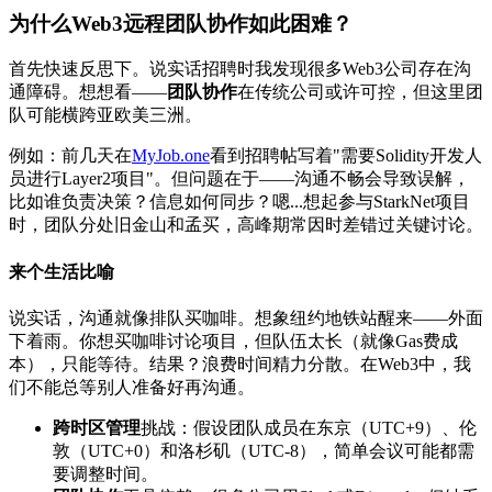
为什么Web3远程
团队协作
如此困难？
首先快速反思下。说实话招聘时我发现很多Web3公司存在沟
通障碍。想想看——
团队协作
在传统公司或许可控，但这里团
队可能横跨亚欧美三洲。
例如：前几天在
MyJob.one
看到招聘帖写着"需要Solidity开发人
员进行Layer2项目"。但问题在于——沟通不畅会导致误解，
比如谁负责决策？信息如何同步？嗯...想起参与StarkNet项目
时，团队分处旧金山和孟买，高峰期常因时差错过关键讨论。
来个生活比喻
说实话，沟通就像排队买咖啡。想象纽约地铁站醒来——外面
下着雨。你想买咖啡讨论项目，但队伍太长（就像Gas费成
本），只能等待。结果？浪费时间精力分散。在Web3中，我
们不能总等别人准备好再沟通。
跨时区管理
挑战：假设团队成员在东京（UTC+9）、伦
敦（UTC+0）和洛杉矶（UTC-8），简单会议可能都需
要调整时间。