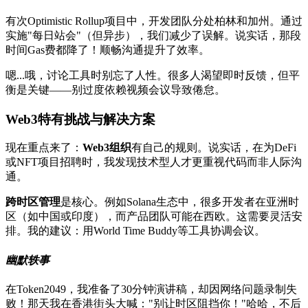
有次Optimistic Rollup项目中，开发团队分处柏林和加州。通过
实施"每日站会"（但异步），我们减少了误解。说实话，那段
时间Gas费都降了！顺畅沟通提升了效率。
嗯...哦，讨论工具时别忘了人性。很多人渴望即时反馈，但平
衡是关键——别过度依赖视频会议导致倦怠。
Web3特有挑战与解决方案
现在重点来了：
Web3组织
有自己的规则。说实话，在为DeFi
或NFT项目招聘时，我发现技术型人才更重视代码而非人际沟
通。
跨时区管理
是核心。例如Solana生态中，很多开发者在亚洲时
区（如中国或印度），而产品团队可能在西欧。这需要灵活安
排。我的建议：用World Time Buddy等工具协调会议。
幽默轶事
在Token2049，我准备了30分钟演讲稿，却因网络问题录制失
败！那天我在香港街头大喊："别让时区阻挡你！"哈哈，不后