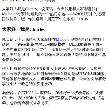
大家好！我是Charles。 说实话，今天我想和大家聊聊我在
MyJob.one招聘时遇到的一个热门话题——Web3组织中的远程
团队协作。嗯...你知道吗？周三下午在东京ETHGlo
大家好！我是Charles
说实话，今天我想和大家聊聊在
MyJob.one
招聘时遇到的热门
话题——
Web3组织
中的远程
团队协作
。嗯...你知道吗？周三
下午在东京ETHGlobal展位，我看到一群人排队讨论Gas费问
题，突然意识到——这不就像日常沟通吗？等待和不确定性总
会影响效率。
作为拥有10年经验的HR专业人士兼Web3技术专家，我常被
问：分散各地的团队如何顺畅协作？特别是现在
Web3组织
越
来越依赖分布式人才，
跨时区管理
已成常态。今天的文章将分
享我个人经验总结的实用技巧。
顺便说，在ETHGlobal东京站，我遇到一位求职者说："大佬
Charles，我在旧金山工作，但团队有北京和新加坡成员。"是
啊，这种混合模式太常见了。