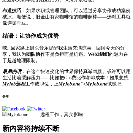
布道技巧
：如果求职或管理团队，可以通过分享协作成功案例
破冰。顺便说，旧金山有家咖啡馆的咖啡超棒——选对工具就
像选咖啡豆。
结语：让协作成为优势
嗯...回家路上街头音乐提醒我生活充满惊喜。回顾今天的分
享，我认为
团队协作
不是负担而是机遇。
Web3组织
的魅力在
于超越地理限制。
最后的话
：在这个快速变化的世界保持真诚幽默。或许可以用
生活比喻缓解压力——比如把Gas费比作咖啡成本！如果想找
MyJob远程
工作或职位，上
MyJob.one
">MyJob.one
试试吧。
分享
新内容将持续不断