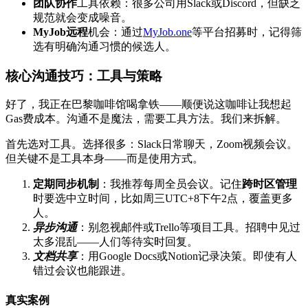
团队协作
工具依赖：很多公司用Slack或Discord，但缺乏
规范就会变成噪音。
MyJob远程
机会：通过
MyJob.one
等平台招募时，记得筛
选有明确沟通习惯的候选人。
核心沟通技巧：工具与策略
好了，我正在巴黎咖啡馆喝拿铁——顺便说这咖啡让我想起
Gas费成本。沟通不是魔法，需要工具方法。我们来拆解。
首先选对工具。选择很多：Slack日常聊天，Zoom视频会议。
但关键不是工具本身——而是使用方式。
定期同步机制
：我推荐每周全员会议。记住
跨时区管理
时要选中立时间，比如周三UTC+8下午2点，覆盖更多
人。
异步沟通
：别忽视邮件或Trello等项目工具。招聘中见过
太多混乱——人们等待实时回复。
文档共享
：用Google Docs或Notion记录决策。即使有人
错过会议也能跟进。
真实案例