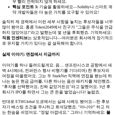
무 빨리 언락되지 않게 하세요.
핵심 포인트 3:
기술을 활용하세요—Solidity나 스마트 계
약 개발자들은 더 높은 가치를 요구할 수 있어요!
솔직히 제 경력에서 이런 세부 사항을 놓치는 후보자들을 너무
많이 봤어요. 홍콩 Token2049에서 친구가 "그들은 주식을 언급
하지 않았어요!"라고 말했는데 몇 년을 후회했죠. 기억하세요:
직원 인센티브
는 상호적입니다—여러분은 회사에게 장기적으
로 유지할 가치가 있다는 걸 설득해야 합니다.
실제 이야기: 면접에서 지급까지
이야기를 하나 들려드릴게요. 음… 샌프란시스코 공항에서 새
벽 4시에(네, 컨퍼런스 행사 비행기를 기다리며) 한 후보자의
여정을 떠올렸어요. 그는 두 StarkNet 직책에 면접을 봤는데 하
나는 높은 현금 급여를, 다른 하나는 옵션 패키지를 제안했죠.
"후자를 선택했어요, 진짜 같았거든요"라고 말했어요. 3년 후
회사가 IPO를 하면서 그는 큰 돈을 벌었습니다! 놀랍죠.
반대로 ETHGlobal 도쿄에서는 실패 사례도 봤어요—한 후보
자가 베스팅 조건을 무시하고 희석당했죠. "아니야!" 하고 저
는 한숨을 쉬었어요. "정말 아깝네요." 그러니 기억하세요:
블