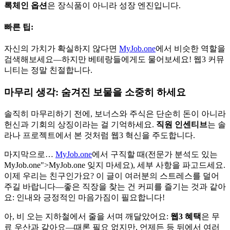
록체인 옵션
은 장식품이 아니라 성장 엔진입니다.
빠른 팁:
자신의 가치가 확실하지 않다면
MyJob.one
에서 비슷한 역할을
검색해보세요—하지만 베테랑들에게도 물어보세요! 웹3 커뮤
니티는 정말 친절합니다.
마무리 생각: 숨겨진 보물을 소중히 하세요
솔직히 마무리하기 전에, 보너스와 주식은 단순히 돈이 아니라
헌신과 기회의 상징이라는 걸 기억하세요.
직원 인센티브
는 솔
라나 프로젝트에서 본 것처럼 웹3 혁신을 주도합니다.
마지막으로…
MyJob.one
에서 구직할 때(전문가 분석도 있는
MyJob.one
">MyJob.one 잊지 마세요), 세부 사항을 파고드세요.
이제 우리는 친구인가요? 이 글이 여러분의 스트레스를 덜어
주길 바랍니다—좋은 직장을 찾는 건 커피를 즐기는 것과 같아
요: 인내와 긍정적인 마음가짐이 필요합니다!
아, 비 오는 지하철에서 줄을 서며 깨달았어요:
웹3 혜택
은 무
료 우산과 같아요—때론 필요 없지만, 언제든 등 뒤에서 여러