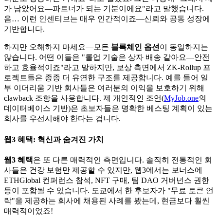
가 남았어요—파트너가 되는 기분이에요"라고 말했습니다.
음… 이런 인센티브는 매우 인간적이죠—신뢰와 공동 성장에
기반합니다.
하지만 오해하지 마세요—모든
블록체인 옵션
이 동일하지는
않습니다. 어떤 이들은 "롤업 기술은 상자 배송 같아요—안전
하고 효율적이죠"라고 말하지만, 보상 측면에서 ZK-Rollup 프
로젝트들은 종종 더 유연한 구조를 제공합니다. 예를 들어 일
부 이더리움 기반 회사들은 여러분의 이익을 보호하기 위해
clawback 조항을 사용합니다. 제 개인적인 조언(
MyJob.one
의
데이터베이스 기반)은 초보자들은 명확한 베스팅 계획이 있는
회사를 우선시해야 한다는 겁니다.
웹3 혜택
: 혁신과 숨겨진 가치
웹3 혜택
은 또 다른 매력적인 측면입니다. 솔직히 전통적인 회
사들은 건강 보험만 제공할 수 있지만, 웹3에서는 보너스에
ETHGlobal 컨퍼런스 참석, NFT 구매, 팀 DAO 거버넌스 권한
등이 포함될 수 있습니다. 도쿄에서 한 후보자가 "무료 토큰 언
락"을 제공하는 회사에 채용된 사례를 봤는데, 현금보다 훨씬
매력적이었죠!