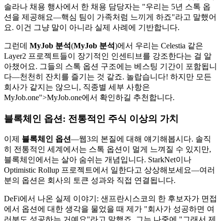
솔라나 채용 행사에서 한 채용 담당자는 "우리는 5년 스톡 옵
션을 제공해요—핵심 팀이 가족처럼 느끼게 하죠"라고 말했어
요. 이건 그냥 말이 아니라 실제 사례에 기반합니다.
그런데
MyJob 분석
(
MyJob 분석
)에서 우리는 Celestia 같은
Layer2 프로젝트들이 장기적인 인센티브를 강조한다는 걸 알
아챘어요. 그들의 스톡 옵션 구조에는 베스팅 기간이 포함됩니
다—천천히 잔치를 즐기는 것 같죠. 놀랍습니다! 하지만 모든
회사가 같지는 않으니, 직종별 세부 사항은
MyJob.one
">MyJob.one에서 확인하길 추천합니다.
블록체인 옵션
: 전통적인 주식 이상의 가치
이제
블록체인 옵션
—웹3의 본질에 대해 얘기해봅시다. 솔직
히 전통적인 세계에서는 스톡 옵션이 멀게 느껴질 수 있지만,
블록체인에서는 살아 숨쉬는 개념입니다. StarkNet이나
Optimistic Rollup 프로젝트에서 일한다고 상상해보세요—여러
분의 옵션은 회사의 토큰 성과와 직접 연결됩니다.
DeFi에서 나온 실제 이야기: 샌프란시스코의 한 후보자가 면접
에서 옵션에 대한 생각을 물었을 때 제가 "회사가 성공하면 여
러분도 성공하는 거예요"라고 말했죠. 그는 나중에 "그래서 제