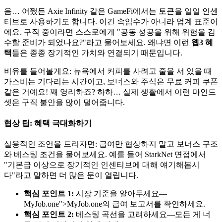
음… 어쨌든 Axie Infinity 같은 GameFi에서는 토큰을 일일 인센
티브로 사용하기도 합니다. 이건 속임수가 아니라 업계 표준이
에요. 구직 중이라면 스스로에게 "공동 성공을 위해 위험을 감
수할 준비가 되었나요?"라고 물어보세요. 왜냐면 이런
웹3 혜
택
들은 종종 장기적인 가치와 연결되기 때문입니다.
비유를 들어볼게요: 뉴욕에서 커피를 사려고 줄을 서 있을 때
가스비는 기다리는 시간이고, 보너스와 주식은 무료 커피 쿠폰
같은 거예요! 꽤 영리하죠? 하하… 실제 생활에서 이런 마인드
셋은 구직 불안을 많이 덜어줍니다.
협상 팁: 혜택 극대화하기
실용적인 조언을 드리자면: 급여만 협상하지 말고 보너스 구조
와 베스팅 조건을 물어보세요. 예를 들어 StarkNet 면접에서
"기본급 이상으로 장기적인 인센티브에 대해 얘기해봅시
다"라고 말하면 더 많은 문이 열립니다.
핵심 포인트 1:
시장 기준을 알아두세요—
MyJob.one
">MyJob.one의 급여 보고서를 확인하세요.
핵심 포인트 2:
베스팅 곡선을 고려하세요—모든 게 너