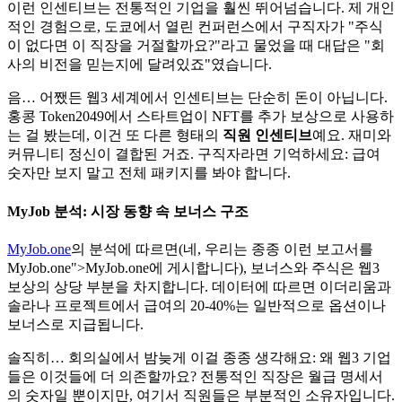
이런 인센티브는 전통적인 기업을 훨씬 뛰어넘습니다. 제 개인
적인 경험으로, 도쿄에서 열린 컨퍼런스에서 구직자가 "주식
이 없다면 이 직장을 거절할까요?"라고 물었을 때 대답은 "회
사의 비전을 믿는지에 달려있죠"였습니다.
음… 어쨌든 웹3 세계에서 인센티브는 단순히 돈이 아닙니다.
홍콩 Token2049에서 스타트업이 NFT를 추가 보상으로 사용하
는 걸 봤는데, 이건 또 다른 형태의
직원 인센티브
예요. 재미와
커뮤니티 정신이 결합된 거죠. 구직자라면 기억하세요: 급여
숫자만 보지 말고 전체 패키지를 봐야 합니다.
MyJob 분석
: 시장 동향 속 보너스 구조
MyJob.one
의 분석에 따르면(네, 우리는 종종 이런 보고서를
MyJob.one
">MyJob.one에 게시합니다), 보너스와 주식은 웹3
보상의 상당 부분을 차지합니다. 데이터에 따르면 이더리움과
솔라나 프로젝트에서 급여의 20-40%는 일반적으로 옵션이나
보너스로 지급됩니다.
솔직히… 회의실에서 밤늦게 이걸 종종 생각해요: 왜 웹3 기업
들은 이것들에 더 의존할까요? 전통적인 직장은 월급 명세서
의 숫자일 뿐이지만, 여기서 직원들은 부분적인 소유자입니다.