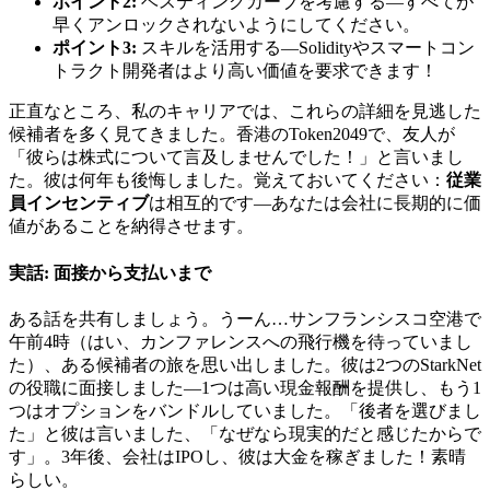
ポイント2:
ベスティングカーブを考慮する—すべてが
早くアンロックされないようにしてください。
ポイント3:
スキルを活用する—Solidityやスマートコン
トラクト開発者はより高い価値を要求できます！
正直なところ、私のキャリアでは、これらの詳細を見逃した
候補者を多く見てきました。香港のToken2049で、友人が
「彼らは株式について言及しませんでした！」と言いまし
た。彼は何年も後悔しました。覚えておいてください：
従業
員インセンティブ
は相互的です—あなたは会社に長期的に価
値があることを納得させます。
実話: 面接から支払いまで
ある話を共有しましょう。うーん…サンフランシスコ空港で
午前4時（はい、カンファレンスへの飛行機を待っていまし
た）、ある候補者の旅を思い出しました。彼は2つのStarkNet
の役職に面接しました—1つは高い現金報酬を提供し、もう1
つはオプションをバンドルしていました。「後者を選びまし
た」と彼は言いました、「なぜなら現実的だと感じたからで
す」。3年後、会社はIPOし、彼は大金を稼ぎました！素晴
らしい。