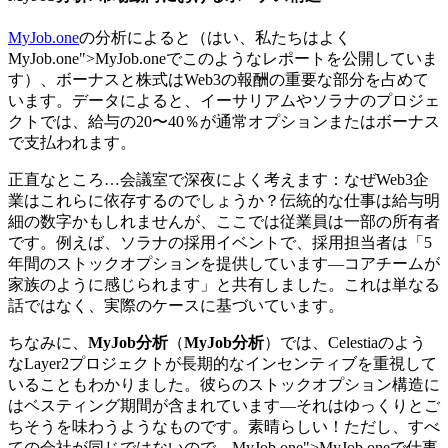
MyJob.one
の分析によると（はい、私たちはよく
MyJob.one
">MyJob.oneでこのようなレポートを公開していま
す）、ボーナスと株式はWeb3の報酬の重要な部分を占めて
います。データによると、イーサリアムやソラナのプロジェ
クトでは、給与の20〜40％が通常オプションまたはボーナス
で支払われます。
正直なところ…会議室で深夜によく考えます：なぜWeb3企
業はこれらに依存するのでしょうか？伝統的な仕事は給与明
細の数字かもしれませんが、ここでは従業員は一部の所有者
です。例えば、ソラナの採用イベントで、採用担当者は「5
年間のストックオプションを提供しています—コアチームが
家族のように感じられます」と共有しました。これは単なる
話ではなく、実際のケースに基づいています。
ちなみに、
MyJob分析
（
MyJob分析
）では、Celestiaのよう
なLayer2プロジェクトが長期的なインセンティブを重視して
いることもわかりました。彼らのストックオプション構造に
はベスティング期間が含まれています—それはゆっくりとご
ちそうを味わうようなものです。素晴らしい！ただし、すべ
ての会社が同じではないので、
MyJob.one
">MyJob.oneで仕事