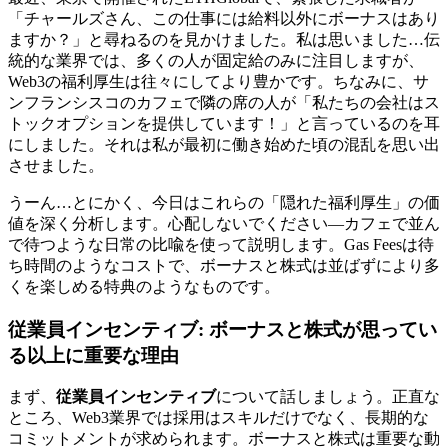
「チャールズさん、この仕事には給料以外にボーナスはあり
ますか？」と尋ねるのを見かけました。私は思いました…伝
統的な業界では、多くの人が固定給のみに注目しますが、
Web3の福利厚生は往々にしてより豊かです。ちなみに、サ
ンフランシスコのカフェで隣の席の人が「私たちの会社はス
トックオプションを提供しています！」と言っているのを耳
にしました。それは私が最初に働き始めた頃の混乱を思い出
させました。
うーん…とにかく、今日はこれらの「隠れた福利厚生」の価
値を深く分析します。心配しないでください—カフェで並ん
で待つような日常の比喩を使って説明します。Gas Feesは待
ち時間のようなコストで、ボーナスと株式は並ばずにより多
くを楽しめる特典のようなものです。
従業員インセンティブ
: ボーナスと株式が思ってい
る以上に重要な理由
まず、
従業員インセンティブ
について話しましょう。正直な
ところ、Web3業界では採用はスキルだけでなく、長期的な
コミットメントが求められます。ボーナスと株式は重要な動