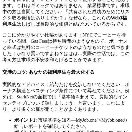
ます。これはギミックではありません—業界標準です。求職
中の方は自問してください：「共有された成功のためにリス
クを取る覚悟はありますか？」なぜなら、これらの
Web3福
利厚生
はしばしば長期的な価値と結びついているからです。
ここに分かりやすい比喩があります：NYCでコーヒーを待
っている間、Gas Feesは待ち時間のようなもので、ボーナス
と株式は無料のコーヒーチケットのようなものだと気づきま
した！かなり賢いですよね？ははは…実際の生活では、この
考え方は求職の不安を和らげることができます。
交渉のコツ: あなたの福利厚生を最大化する
実践的なアドバイス：給与だけを交渉しないでください—ボ
ーナス構造とベスティング条件について尋ねてください。例
えば、StarkNetの面接では「基本給を超えて、長期的なイン
センティブについて話しましょう」と言います。これによ
り、より多くの扉が開くことがよくあります。
ポイント1:
市場基準を知る—
MyJob.one
">MyJob.oneの
給与レポートを確認してください。