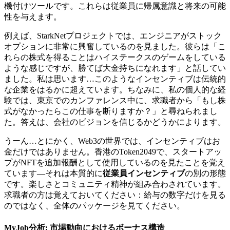
機付けツールです。これらは従業員に帰属意識と将来の可能
性を与えます。
例えば、StarkNetプロジェクトでは、エンジニアがストック
オプションに非常に興奮しているのを見ました。彼らは「こ
れらの株式を得ることはハイステークスのゲームをしている
ような感じですが、勝てば大金持ちになれます」と話してい
ました。私は思います…このようなインセンティブは伝統的
な企業をはるかに超えています。ちなみに、私の個人的な経
験では、東京でのカンファレンス中に、求職者から「もし株
式がなかったらこの仕事を断りますか？」と尋ねられまし
た。答えは、会社のビジョンを信じるかどうかによります。
うーん…とにかく、Web3の世界では、インセンティブはお
金だけではありません。香港のToken2049で、スタートアッ
プがNFTを追加報酬として使用しているのを見たことを覚え
ています—それは本質的に
従業員インセンティブ
の別の形態
です。楽しさとコミュニティ精神が組み合わされています。
求職者の方は覚えておいてください：給与の数字だけを見る
のではなく、全体のパッケージを見てください。
MyJob分析
: 市場動向におけるボーナス構造