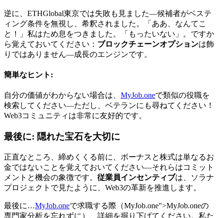
逆に、ETHGlobal東京では失敗も見ました—候補者がベステ
ィング条件を無視し、希釈されました。「ああ、なんてこ
と！」私はため息をつきました。「もったいない」。ですか
ら覚えておいてください：
ブロックチェーンオプション
は飾
りではありません—成長のエンジンです。
簡単なヒント:
自分の価値がわからない場合は、
MyJob.one
で類似の役職を
検索してください—ただし、ベテランにも尋ねてください！
Web3コミュニティは非常に友好的です。
最後に: 隠れた宝石を大切に
正直なところ、締めくくる前に、ボーナスと株式は単なるお
金ではないことを覚えておいてください—それらはコミット
メントと機会の象徴です。
従業員インセンティブ
は、ソラナ
プロジェクトで見たように、Web3の革新を推進します。
最後に…
MyJob.one
で求職する際（
MyJob.one
">MyJob.oneの
専門家分析を忘れずに）、詳細を掘り下げてください。私た