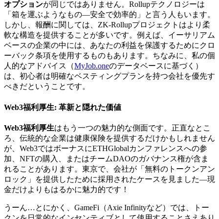
オプション
が同じではありません。Rollupテクノロジーは
「箱を運ぶようなもの—安全で効率的」と言う人もいます。
しかし、報酬に関しては、ZK-Rollupプロジェクトはより柔
軟な構造を提供することが多いです。例えば、イーサリアム
ベースの企業の中には、あなたの利益を保護するためにクロ
ーバック条項を使用するものもあります。ちなみに、私の個
人的なアドバイス（
MyJob.one
のデータベースに基づく）
は、初心者は明確なベスティングプランを持つ会社を優先す
べきだということです。
Web3福利厚生
: 革新と隠れた価値
Web3福利厚生
はもう一つの魅力的な側面です。正直なとこ
ろ、伝統的な企業は健康保険を提供するだけかもしれません
が、Web3ではボーナスにETHGlobalカンファレンスへの参
加、NFTの購入、またはチームDAOのガバナンス権が含ま
れることがあります。東京で、会社が「無料のトークンアン
ロック」を提供したために採用されたケースを見ました—現
金だけよりもはるかに魅力的です！
うーん…とにかく、GameFi（Axie Infinityなど）では、トー
クンを日常的なインセンティブとして使用することさえあり