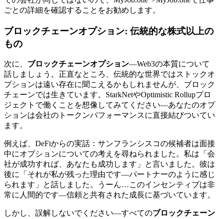
ごとの詳細を確認することをお勧めします。
ブロックチェーンオプション
: 伝統的な株式以上の
もの
次に、
ブロックチェーンオプション
—Web3の本質について
話しましょう。正直なところ、伝統的な世界ではストックオ
プションは遠い存在に聞こえるかもしれませんが、ブロック
チェーンでは生きています。StarkNetやOptimistic Rollupプロ
ジェクトで働くことを想像してみてください—あなたのオプ
ションは会社のトークンパフォーマンスに直接結びついてい
ます。
例えば、DeFiからの実話：サンフランシスコの候補者は面接
中にオプションについての考えを尋ねられました。私は「会
社が成功すれば、あなたも成功します」と言いました。彼は
後に「それが私が残った理由です—パートナーのように感じ
られます」と話しました。うーん…このインセンティブは非
常に人間的です—信頼と共有された成長に基づいています。
しかし、誤解しないでください—すべての
ブロックチェーン