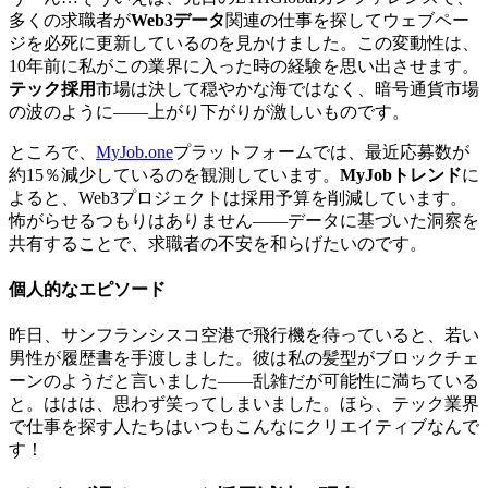
多くの求職者が
Web3データ
関連の仕事を探してウェブペー
ジを必死に更新しているのを見かけました。この変動性は、
10年前に私がこの業界に入った時の経験を思い出させます。
テック採用
市場は決して穏やかな海ではなく、暗号通貨市場
の波のように——上がり下がりが激しいものです。
ところで、
MyJob.one
プラットフォームでは、最近応募数が
約15％減少しているのを観測しています。
MyJobトレンド
に
よると、Web3プロジェクトは採用予算を削減しています。
怖がらせるつもりはありません——データに基づいた洞察を
共有することで、求職者の不安を和らげたいのです。
個人的なエピソード
昨日、サンフランシスコ空港で飛行機を待っていると、若い
男性が履歴書を手渡しました。彼は私の髪型がブロックチェ
ーンのようだと言いました——乱雑だが可能性に満ちている
と。ははは、思わず笑ってしまいました。ほら、テック業界
で仕事を探す人たちはいつもこんなにクリエイティブなんで
す！