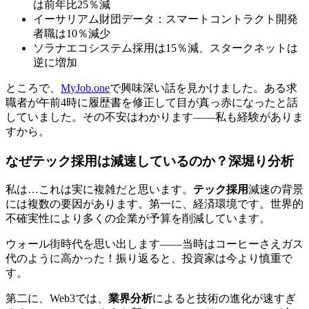
は前年比25％減
イーサリアム財団データ：スマートコントラクト開発
者職は10％減少
ソラナエコシステム採用は15％減、スタークネットは
逆に増加
ところで、
MyJob.one
で興味深い話を見かけました。ある求
職者が午前4時に履歴書を修正して目が真っ赤になったと話
していました。その不安はわかります——私も経験がありま
すから。
なぜ
テック採用
は減速しているのか？深堀り分析
私は…これは実に複雑だと思います。
テック採用
減速の背景
には複数の要因があります。第一に、経済環境です。世界的
不確実性により多くの企業が予算を削減しています。
ウォール街時代を思い出します——当時はコーヒーさえガス
代のように高かった！振り返ると、投資家は今より慎重で
す。
第二に、Web3では、
業界分析
によると技術の進化が速すぎ