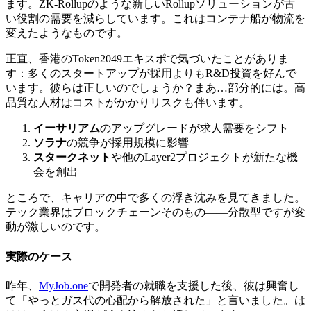
ます。ZK-Rollupのような新しいRollupソリューションが古
い役割の需要を減らしています。これはコンテナ船が物流を
変えたようなものです。
正直、香港のToken2049エキスポで気づいたことがありま
す：多くのスタートアップが採用よりもR&D投資を好んで
います。彼らは正しいのでしょうか？まあ…部分的には。高
品質な人材はコストがかかりリスクも伴います。
イーサリアム
のアップグレードが求人需要をシフト
ソラナ
の競争が採用規模に影響
スタークネット
や他のLayer2プロジェクトが新たな機
会を創出
ところで、キャリアの中で多くの浮き沈みを見てきました。
テック業界はブロックチェーンそのもの——分散型ですが変
動が激しいのです。
実際のケース
昨年、
MyJob.one
で開発者の就職を支援した後、彼は興奮し
て「やっとガス代の心配から解放された」と言いました。は