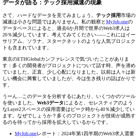
データが語る：
テック採用
減速の現象
さて、ハードなデータを見てみましょう。
テック採用
市場の
減速は小さな問題ではありません。私の観察と
MyJob.one
の
データベースによると、過去6か月間で世界のWeb3求人は
20％減少しています。考えてみてください——これにはイー
サリアム、ソラナ、スタークネットのような人気プロジェク
トも含まれています。
東京のETHGlobalカンファレンスで気づいたことがありま
す：多くの開発者がプロジェクトについて話す時、声を潜め
ていました。正直、少し心配になりました。以前は人々は新
しい機会に興奮していましたが、今は生き残りの話ばかりで
す。
うーん…このデータを分析するにあたり、いくつかのツール
を使いました。
Web3データ
によると、セレスティアのよう
なLayer2スペースの採用需要はピーク時から40％減少してい
ます。なぜでしょうか？多くのプロジェクトが技術が成熟す
るのを待ってから採用を拡大しているからです。
MyJob.one
レポート：2024年第1四半期のWeb3求人需要