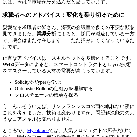
はは、今は？市場が冷え込んだと話しています。
求職者へのアドバイス：変化を乗り切るために
親愛なる求職者の皆さん、深夜の会議室で多くの不安な顔を
見てきました。
業界分析
によると、採用が減速している一方
で、機会はまだ存在します——ただ掴みにくくなっているだ
けです。
正直なアドバイスは：スキルセットを多様化することです。
Web3データ
によると、スマートコントラクトとLayer2技術
をマスターしている人材の需要が高まっています。
SolidityやVyperを学ぶ
Optimistic Rollupの仕組みを理解する
クロスチェーンの機会を探る
うーん…そういえば、サンフランシスコの雨の眠れない夜に
これを考えました。技術は変わりますが、問題解決能力のよ
うなコアスキルは変わりません。
ところで、
MyJob.one
では、人気プロジェクトの広告だけで
なく、隠れたゴールデンな機会を見つけることができます。