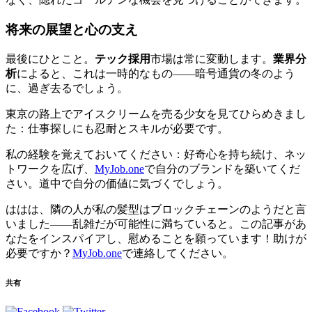
将来の展望と心の支え
最後にひとこと。
テック採用
市場は常に変動します。
業界分
析
によると、これは一時的なもの——暗号通貨の冬のよう
に、過ぎ去るでしょう。
東京の路上でアイスクリームを売る少女を見てひらめきまし
た：仕事探しにも忍耐とスキルが必要です。
私の経験を覚えておいてください：好奇心を持ち続け、ネッ
トワークを広げ、
MyJob.one
で自分のブランドを築いてくだ
さい。道中で自分の価値に気づくでしょう。
ははは、隣の人が私の髪型はブロックチェーンのようだと言
いました——乱雑だが可能性に満ちていると。この記事があ
なたをインスパイアし、慰めることを願っています！助けが
必要ですか？
MyJob.one
で連絡してください。
共有