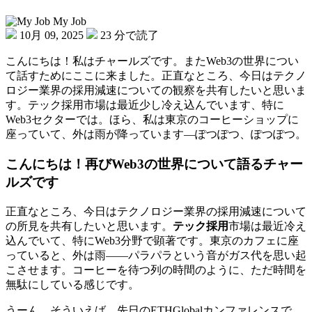
My Job
10月 09, 2025
23 分で読了
こんにちは！私はチャールズです。またWeb3の世界につい
て話すためにここに来ました。正直なところ、今日はテクノ
ロジー業界の採用減速についての観察を共有したいと思いま
す。テック採用市場は最近少し冷え込んでいます、特に
Web3セクターでは。ほら、私は東京のコーヒーショップに
座っていて、外は雨が降っています—ぽつぽつ、ぽつぽつ。
こんにちは！再びWeb3の世界について語るチャー
ルズです
正直なところ、今日はテクノロジー業界の採用減速について
の所見を共有したいと思います。
テック採用
市場は最近冷え
込んでいて、特にWeb3分野で顕著です。東京のカフェに座
っていると、外は雨——パラパラという音がガス代を思い起
こさせます。コーヒーを待つ列の時間のように、ただ時間を
無駄にしている感じです。
うーん…そういえば、先日のETHGlobalカンファレンスで、