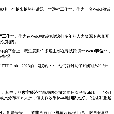
聊一个越来越热的话题：**远程工作**。作为一名Web3领域
程工作
**。作为在Web3领域摸爬滚打多年的人力资源专家兼开
身定制的。
样的平台上，我注意到许多雇主都在寻找跨境**
Web3职位
**，
持警惕。
HGlobal 2023的主题演讲中，他们就讨论了如何让Web3开
。其中，**
数字经济
**领域的公司如雨后春笋般涌现——它们
成员分布在五大洲，但协作效果比本地团队更好。"这让我想起
认可。但是等等——并非所有行业都适合远程工作。我得谨慎些