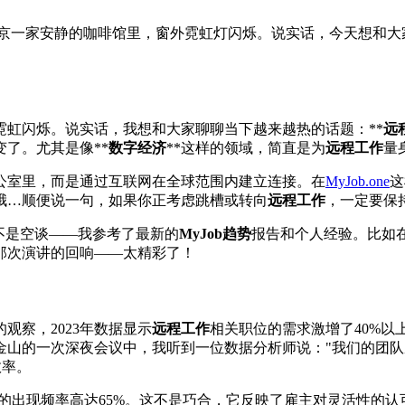
在东京一家安静的咖啡馆里，窗外霓虹灯闪烁。说实话，今天想和大家
外霓虹闪烁。说实话，我想和大家聊聊当下越来越热的话题：**
远
了。尤其是像**
数字经济
**这样的领域，简直是为
远程工作
量
公室里，而是通过互联网在全球范围内建立连接。在
MyJob.one
这
哦…顺便说一句，如果你正考虑跳槽或转向
远程工作
，一定要保
不是空谈——我参考了最新的
MyJob趋势
报告和个人经验。比如在ET
那次演讲的回响——太精彩了！
观察，2023年数据显示
远程工作
相关职位的需求激增了40%以上
金山的一次深夜会议中，我听到一位数据分析师说："我们的团队
效率。
标签的出现频率高达65%。这不是巧合，它反映了雇主对灵活性的