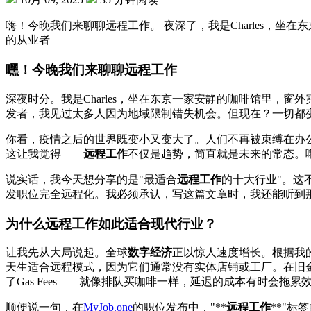
嗨！今晚我们来聊聊远程工作。 夜深了，我是Charles，坐
的从业者
嘿！今晚我们来聊聊
远程工作
深夜时分。我是Charles，坐在东京一家安静的咖啡馆里，窗
发者，我见过太多人因为地域限制错失机会。但现在？一切都变
你看，疫情之后的世界既变小又变大了。人们不再被束缚在办
这让我觉得——
远程工作
不仅是趋势，简直就是未来的常态。
说实话，我今天想分享的是"最适合
远程工作
的十大行业"。这
发职位完全远程化。我必须承认，写这篇文章时，我还能听到
为什么
远程工作
如此适合现代行业？
让我先从大局说起。全球
数字经济
正以惊人速度增长。根据我的
天生适合远程模式，因为它们通常没有实体店铺或工厂。在旧
了Gas Fees——就像排队买咖啡一样，延迟的成本有时会拖累
顺便说一句，在
MyJob.one
的职位发布中，"**
远程工作
**"