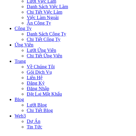
Lưới Việc Làm
Danh Sách Việc Làm
Chi Tiết Việc Làm
Việc Làm Ngoài
Ẩn Công Ty
Công Ty
Danh Sách Công Ty
Chi Tiết Công Ty
Ứng Viên
Lưới Ứng Viên
Chi Tiết Ứng Viên
Trang
Về Chúng Tôi
Gói Dịch Vụ
Liên Hệ
Đăng Ký
Đăng Nhập
Đặt Lại Mật Khẩu
Blog
Lưới Blog
Chi Tiết Blog
Web3
Dự Án
Tin Tức