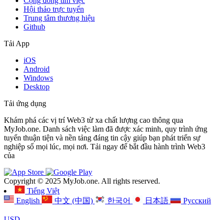
Cộng đồng tìm việc
Hội thảo trực tuyến
Trung tâm thương hiệu
Github
Tải App
iOS
Android
Windows
Desktop
Tải ứng dụng
Khám phá các vị trí Web3 từ xa chất lượng cao thông qua
MyJob.one. Danh sách việc làm đã được xác minh, quy trình ứng
tuyển thuận tiện và nền tảng đáng tin cậy giúp bạn phát triển sự
nghiệp số mọi lúc, mọi nơi. Tải ngay để bắt đầu hành trình Web3
của
Copyright © 2025 MyJob.one. All rights reserved.
Tiếng Việt
English
中文 (中国)
한국어
日本語
Русский
USD