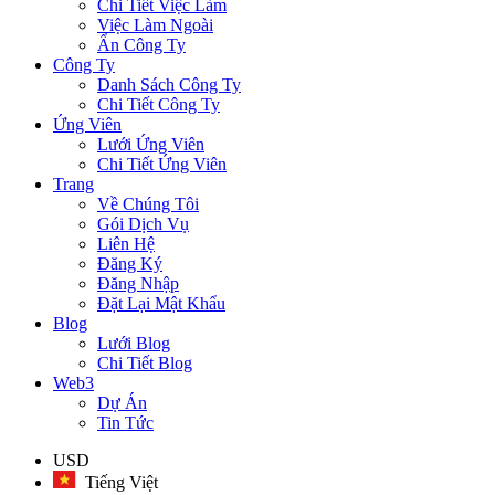
Chi Tiết Việc Làm
Việc Làm Ngoài
Ẩn Công Ty
Công Ty
Danh Sách Công Ty
Chi Tiết Công Ty
Ứng Viên
Lưới Ứng Viên
Chi Tiết Ứng Viên
Trang
Về Chúng Tôi
Gói Dịch Vụ
Liên Hệ
Đăng Ký
Đăng Nhập
Đặt Lại Mật Khẩu
Blog
Lưới Blog
Chi Tiết Blog
Web3
Dự Án
Tin Tức
USD
Tiếng Việt