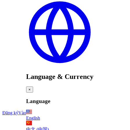
Language & Currency
×
Language
Đăng ký
Vào
English
中文 (中国)