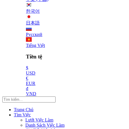
한국어
日本語
Русский
Tiếng Việt
Tiền tệ
$
USD
€
EUR
₫
VND
Trang Chủ
Tìm Việc
Lưới Việc Làm
Danh Sách Việc Làm