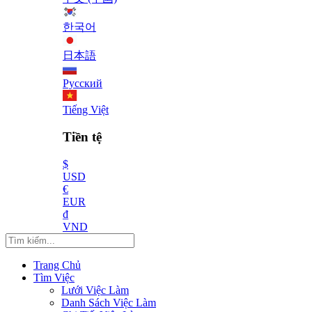
한국어
日本語
Русский
Tiếng Việt
Tiền tệ
$
USD
€
EUR
₫
VND
Trang Chủ
Tìm Việc
Lưới Việc Làm
Danh Sách Việc Làm