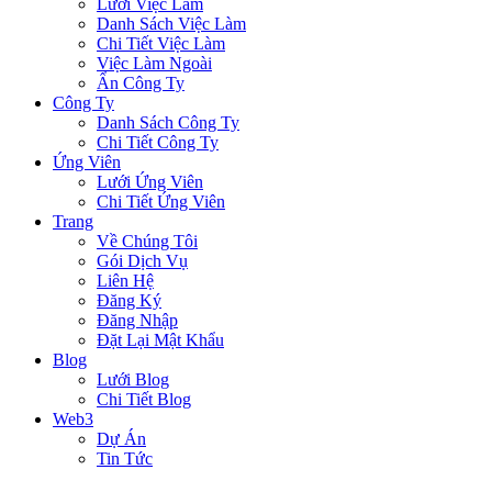
Lưới Việc Làm
Danh Sách Việc Làm
Chi Tiết Việc Làm
Việc Làm Ngoài
Ẩn Công Ty
Công Ty
Danh Sách Công Ty
Chi Tiết Công Ty
Ứng Viên
Lưới Ứng Viên
Chi Tiết Ứng Viên
Trang
Về Chúng Tôi
Gói Dịch Vụ
Liên Hệ
Đăng Ký
Đăng Nhập
Đặt Lại Mật Khẩu
Blog
Lưới Blog
Chi Tiết Blog
Web3
Dự Án
Tin Tức