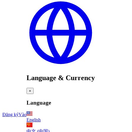
Language & Currency
×
Language
Đăng ký
Vào
English
中文 (中国)