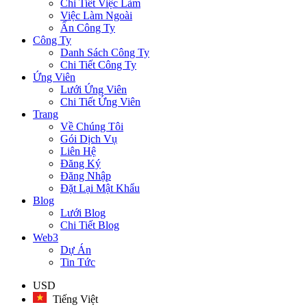
Chi Tiết Việc Làm
Việc Làm Ngoài
Ẩn Công Ty
Công Ty
Danh Sách Công Ty
Chi Tiết Công Ty
Ứng Viên
Lưới Ứng Viên
Chi Tiết Ứng Viên
Trang
Về Chúng Tôi
Gói Dịch Vụ
Liên Hệ
Đăng Ký
Đăng Nhập
Đặt Lại Mật Khẩu
Blog
Lưới Blog
Chi Tiết Blog
Web3
Dự Án
Tin Tức
USD
Tiếng Việt