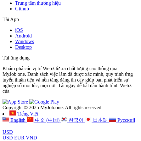
Trung tâm thương hiệu
Github
Tải App
iOS
Android
Windows
Desktop
Tải ứng dụng
Khám phá các vị trí Web3 từ xa chất lượng cao thông qua
MyJob.one. Danh sách việc làm đã được xác minh, quy trình ứng
tuyển thuận tiện và nền tảng đáng tin cậy giúp bạn phát triển sự
nghiệp số mọi lúc, mọi nơi. Tải ngay để bắt đầu hành trình Web3
của
Copyright © 2025 MyJob.one. All rights reserved.
Tiếng Việt
English
中文 (中国)
한국어
日本語
Русский
USD
USD
EUR
VND