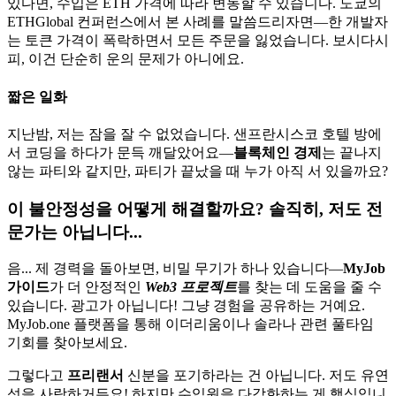
있다면, 수입은 ETH 가격에 따라 변동할 수 있습니다. 도쿄의
ETHGlobal 컨퍼런스에서 본 사례를 말씀드리자면—한 개발자
는 토큰 가격이 폭락하면서 모든 주문을 잃었습니다. 보시다시
피, 이건 단순히 운의 문제가 아니에요.
짧은 일화
지난밤, 저는 잠을 잘 수 없었습니다. 샌프란시스코 호텔 방에
서 코딩을 하다가 문득 깨달았어요—
블록체인 경제
는 끝나지
않는 파티와 같지만, 파티가 끝났을 때 누가 아직 서 있을까요?
이 불안정성을 어떻게 해결할까요? 솔직히, 저도 전
문가는 아닙니다...
음... 제 경력을 돌아보면, 비밀 무기가 하나 있습니다—
MyJob
가이드
가 더 안정적인
Web3 프로젝트
를 찾는 데 도움을 줄 수
있습니다. 광고가 아닙니다! 그냥 경험을 공유하는 거예요.
MyJob.one
플랫폼을 통해 이더리움이나 솔라나 관련 풀타임
기회를 찾아보세요.
그렇다고
프리랜서
신분을 포기하라는 건 아닙니다. 저도 유연
성을 사랑하거든요! 하지만 수입원을 다각화하는 게 핵심입니