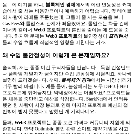
음... 이 얘기를 하니,
블록체인 경제
에서의 이런 변동성은 커피
숍에서 줄 서는 비용만큼이나 예측하기 어렵습니다. 옆 테이블
의 사람이 라떼를 주문했는데, 그들이 줄 서는 모습을 보니
Gas Fees와 롤업스의 관계가 떠올랐어요. 롤업스는 화물 컨테
이너와 같아서
Web3 프로젝트
의 혼잡을 줄이는 데 도움을 줍
니다. 하지만 문제는
Web3 프로젝트
의 불안정성이
프리랜서
들의 수입 흐름에 직접적인 영향을 미친다는 거죠.
왜 수입 불안정성이 이렇게 큰 문제일까요?
솔직히, 저는 종종 이런 구직자들을 만납니다—독립 컨설턴트
나 풀타임 개발자가 꿈이지만 수입 변동성에 시달리죠. 하나씩
설명해 드리겠습니다. 첫째,
블록체인 경제
에서는 시장 심리가
너무 빨리 바뀝니다. 예를 들어, 불장에서는 모두 DeFi나 NFT
프로젝트에 뛰어들지만, 약세장에서는 어떨까요? 프로젝트들
은 채용을 중단하고 예산을 삭감합니다. StarkNet에서 인터뷰
했던 한 사람이 시장 붕괴로 인해 마지막 프로젝트 예산의 절
반밖에 받지 못했다고 말했던 게 기억나네요.
둘째,
Web3 프로젝트
는 종종 토큰 가격과 커뮤니티 지원에 의
존합니다. 만약 Optimistic 롤업 관련 스마트 계약 개발을 하고