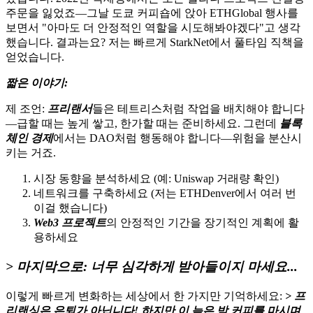
주문을 잃었죠—그날 도쿄 커피숍에 앉아 ETHGlobal 행사를
보면서 "아마도 더 안정적인 역할을 시도해봐야겠다"고 생각
했습니다. 결과는요? 저는 빠르게 StarkNet에서 풀타임 직책을
얻었습니다.
짧은 이야기:
제 조언:
프리랜서
들은 테트리스처럼 작업을 배치해야 합니다
—급할 때는 높게 쌓고, 한가할 때는 준비하세요. 그런데
블록
체인 경제
에서는 DAO처럼 행동해야 합니다—위험을 분산시
키는 거죠.
시장 동향을 분석하세요 (예: Uniswap 거래량 확인)
네트워크를 구축하세요 (저는 ETHDenver에서 여러 번
이걸 했습니다)
Web3 프로젝트
의 안정적인 기간을 장기적인 계획에 활
용하세요
> 마지막으로: 너무 심각하게 받아들이지 마세요...
이렇게 빠르게 변화하는 세상에서 한 가지만 기억하세요:
>
프
리랜싱
은 은퇴가 아닙니다! 하지만 이 늦은 밤 커피를 마시며