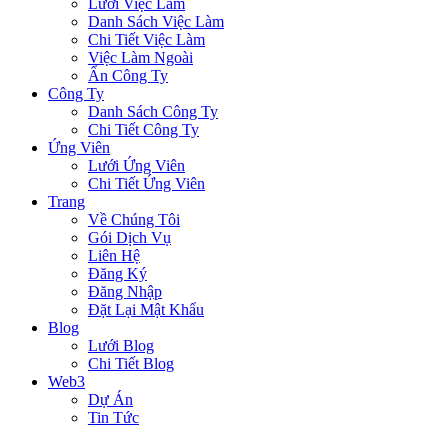
Lưới Việc Làm
Danh Sách Việc Làm
Chi Tiết Việc Làm
Việc Làm Ngoài
Ẩn Công Ty
Công Ty
Danh Sách Công Ty
Chi Tiết Công Ty
Ứng Viên
Lưới Ứng Viên
Chi Tiết Ứng Viên
Trang
Về Chúng Tôi
Gói Dịch Vụ
Liên Hệ
Đăng Ký
Đăng Nhập
Đặt Lại Mật Khẩu
Blog
Lưới Blog
Chi Tiết Blog
Web3
Dự Án
Tin Tức