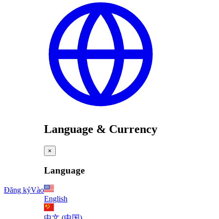
Language & Currency
×
Language
Đăng ký
Vào
English
中文 (中国)