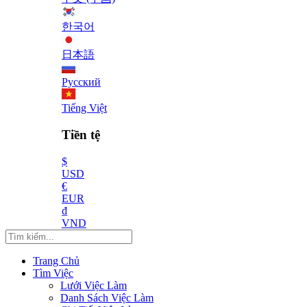
한국어
日本語
Русский
Tiếng Việt
Tiền tệ
$
USD
€
EUR
₫
VND
Trang Chủ
Tìm Việc
Lưới Việc Làm
Danh Sách Việc Làm