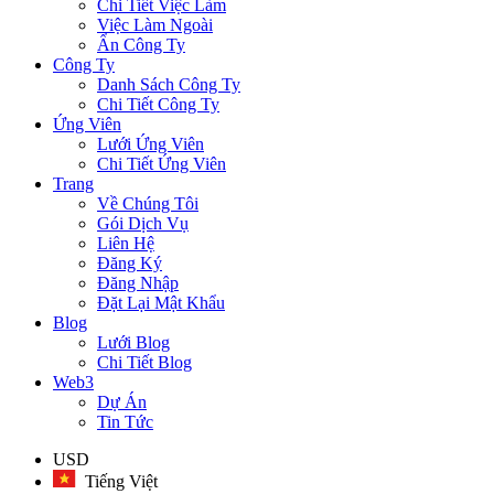
Chi Tiết Việc Làm
Việc Làm Ngoài
Ẩn Công Ty
Công Ty
Danh Sách Công Ty
Chi Tiết Công Ty
Ứng Viên
Lưới Ứng Viên
Chi Tiết Ứng Viên
Trang
Về Chúng Tôi
Gói Dịch Vụ
Liên Hệ
Đăng Ký
Đăng Nhập
Đặt Lại Mật Khẩu
Blog
Lưới Blog
Chi Tiết Blog
Web3
Dự Án
Tin Tức
USD
Tiếng Việt