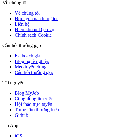
Về chúng tôi
Về chúng tôi
Đội ngũ của chúng tôi
Liên hệ
Điều khoản Dịch vụ
Chính sách Cookie
Câu hỏi thường gặp
Kế hoạch giá
Blog nghề nghiệp
Mẹo tuyển dụng
Câu hỏi thường gặp
Tài nguyên
Blog MyJob
Cộng đồng tìm việc
Hội thảo trực tuyến
Trung tâm thương hiệu
Github
Tải App
iOS