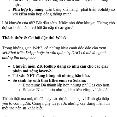
thực.
Phù hợp kỹ năng
: Cân bằng khả năng - phát triển Solidity so
với kiểm toán hợp đồng thông minh.
Lời khuyên của tôi? Bắt đầu sớm. Nhắc nhở đêm khuya: "Đừng chờ
đợi sự hoàn hảo - cơ hội ẩn nấp ở các góc."
Thách thức & Cơ hội đặc thù Web3
Trong không gian Web3, có những khía cạnh độc đáo cần xem
xét.
Phát triển DApp hoặc tư vấn quản trị DAO có thể là ngách
nhưng thu nhập cao.
Chuyên môn ZK-Rollup đang có nhu cầu cho các giải
pháp mở rộng layer-2.
Tư vấn NFT đang bùng nổ nhưng bão hòa.
So sánh hệ sinh thái Ethereum và Solana:
Ethereum: Đã thành lập hơn nhưng phí Gas cao hơn.
Solana: Nhanh hơn nhưng kém bền vững về lâu dài.
Thành thật mà nói, tôi đã thấy các dự án thất bại vì đánh giá thấp
yếu tố con người. Công nghệ tuyệt vời, nhưng xây dựng niềm tin
mới tạo nên sự khác biệt.