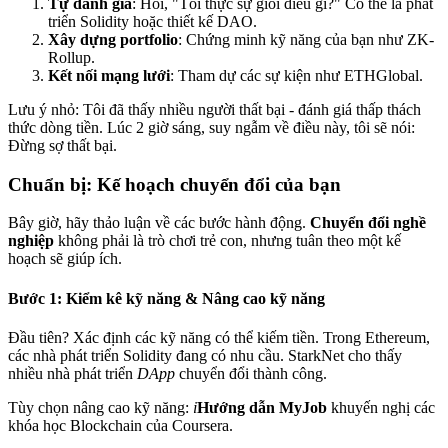
Tự đánh giá
: Hỏi, "Tôi thực sự giỏi điều gì?" Có thể là phát
triển Solidity hoặc thiết kế DAO.
Xây dựng portfolio
: Chứng minh kỹ năng của bạn như ZK-
Rollup.
Kết nối mạng lưới
: Tham dự các sự kiện như ETHGlobal.
Lưu ý nhỏ: Tôi đã thấy nhiều người thất bại - đánh giá thấp thách
thức dòng tiền. Lúc 2 giờ sáng, suy ngẫm về điều này, tôi sẽ nói:
Đừng sợ thất bại.
Chuẩn bị: Kế hoạch chuyển đổi của bạn
Bây giờ, hãy thảo luận về các bước hành động.
Chuyển đổi nghề
nghiệp
không phải là trò chơi trẻ con, nhưng tuân theo một kế
hoạch sẽ giúp ích.
Bước 1: Kiểm kê kỹ năng & Nâng cao kỹ năng
Đầu tiên? Xác định các kỹ năng có thể kiếm tiền. Trong Ethereum,
các nhà phát triển Solidity đang có nhu cầu. StarkNet cho thấy
nhiều nhà phát triển
DApp
chuyển đổi thành công.
Tùy chọn nâng cao kỹ năng:
i
Hướng dẫn MyJob
khuyến nghị các
khóa học Blockchain của Coursera.