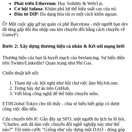
Phát triển Ethereum
: Học Solidity & Web3.js.
Cơ hội Solana
: Khám phá lợi thế hiệu suất cao của nó.
Đầu tư DIP
: Đa dạng hóa rủi ro một cách khôn ngoan.
Ồ! Một cuộc gặp gỡ tại quán cà phê Barcelona - một người bạn dev
đã tăng gấp đôi thu nhập sau khi chuyển đổi bằng cách chuyên về
GameFi
.
Bước 2: Xây dựng thương hiệu cá nhân & Kết nối mạng lưới
Thương hiệu của bạn là huyết mạch của freelancing. Sự hiện diện
trên Twitter/LinkedIn? Quan trọng như Phí Gas.
Chiến thuật kết nối:
Tham dự các hội nghị như hội chợ việc làm
MyJob.one
.
Trưng bày dự án trên GitHub.
Viết blog công nghệ để thể hiện chuyên môn.
ETHGlobal Tokyo cho tôi thấy - chia sẻ hiểu biết giúp có được
công việc đầu tiên.
Câu chuyện bên lề:
Gần đây tại SFO, một người du lịch ba lô hỏi,
"Charles, anh đã làm việc chuyển đổi nghề nghiệp này như thế
nào?" Tôi mỉm cười: "Giống như xây dựng một DAO - đóng góp