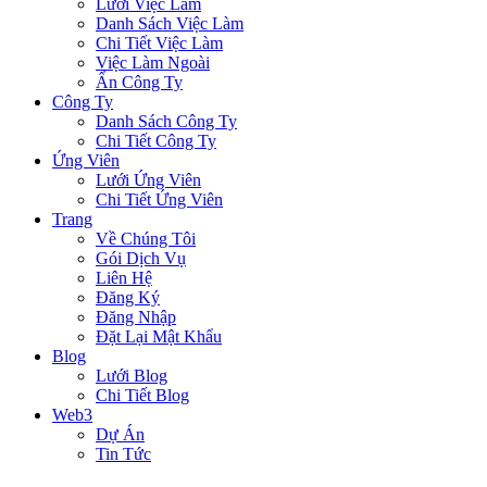
Lưới Việc Làm
Danh Sách Việc Làm
Chi Tiết Việc Làm
Việc Làm Ngoài
Ẩn Công Ty
Công Ty
Danh Sách Công Ty
Chi Tiết Công Ty
Ứng Viên
Lưới Ứng Viên
Chi Tiết Ứng Viên
Trang
Về Chúng Tôi
Gói Dịch Vụ
Liên Hệ
Đăng Ký
Đăng Nhập
Đặt Lại Mật Khẩu
Blog
Lưới Blog
Chi Tiết Blog
Web3
Dự Án
Tin Tức