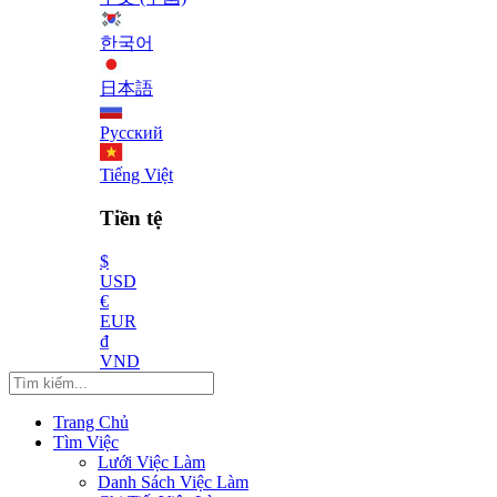
한국어
日本語
Русский
Tiếng Việt
Tiền tệ
$
USD
€
EUR
₫
VND
Trang Chủ
Tìm Việc
Lưới Việc Làm
Danh Sách Việc Làm