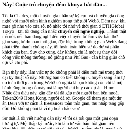
Này! Cuộc trò chuyện đêm khuya bắt đầu...
Tôi là Charles, một chuyên gia nhân sự kỳ cựu và chuyên gia công
nghệ với mười năm kinh nghiệm trong thế giới Web3. Đêm nay, khi
mưa gõ nhẹ vào cửa sổ, nó nhắc tôi nhớ về thời gian ở ETHGlobal
Tokyo - khi tôi đang cân nhắc
chuyển đổi nghề nghiệp
. Thành thật
mà nói, nếu bạn đang nghĩ đến việc chuyển từ làm việc bán thời
gian sang tự do toàn thời gian, đặc biệt trong không gian Web3 đang
phát triển nhanh chóng này, tôi hoàn toàn hiểu sự do dự và phấn
khích của bạn. Suy cho cùng, đây không chỉ là một sự thay đổi
công việc thông thường; nó giống như Phí Gas - cân bằng giữa chờ
đợi và chi phí.
Bạn thấy đấy, làm việc tự do không phải là điều mới mẻ trong thời
đại kỹ thuật số này. Nhưng bạn có biết không? Chuyển sang làm tự
do toàn thời gian trong Web3 có nghĩa là bạn không còn chỉ là một
bánh răng trong cỗ máy mà là người chỉ huy các dự án. Hmm...
Nhắc đến điều này, gần đây tôi đã gặp một người bạn bên ngoài
Token2049 Hong Kong, người đã rời Google để tham gia một dự
án DeFi với tư cách là
freelancer
toàn thời gian, thu nhập tăng gấp
đôi! Đó không phải là ví dụ hoàn hảo sao?
Sự thật là tôi viết hướng dẫn này vì tôi đã trải qua một giai đoạn
tương tự. Một thập kỷ trước, khi làm tư vấn bán thời gian trên
StarkNet, tôi nhận ra sự cởi mở của Web3 - giống như Layer2, nó