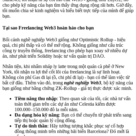
cho phép kỹ năng của bạn tìm thấy ứng dụng rộng rãi hơn. Giờ đây,
tôi muốn chia sẻ kinh nghiệm và hiểu biết trực tiếp của mình để giúp
bạn.
Tại sao Freelancing Web3 hoàn hảo cho bạn
Bối cảnh nghề nghiệp Web3 giống như Optimistic Rollup - hiệu
quả, chi phí thấp và có thể mở rộng. Không giống như cấu trúc
công ty truyền thống, freelancing cho phép bạn xoay sở nhiều dự
án, như phát triển Solidity hoặc tư vấn quản trị DAO.
Nhân tiện, khi nhấm nháp ly latte trong một quán cà phê ở New
York, tôi nhận ra lợi thế cốt lõi của freelancing là sự linh hoạt.
Không còn phí Gas đi lại (ồ, chi phí đi lại) - bạn có thể làm việc từ
bất cứ đâu. Thêm vào đó, trong
nghề nghiệp Web3
, bộ kỹ năng của
bạn giống như bằng chứng ZK-Rollup - giá trị thực được xác minh.
Tiềm năng thu nhập
: Theo quan sát của tôi, các nhà tư vấn
toàn thời gian trên các dự án như Celestia kiếm được
100.000–150.000 đô la mỗi năm.
Đa dạng hóa kỹ năng
: Bạn có thể chuyển từ phát triển sang
tiếp thị hoặc quản lý cộng đồng.
Tự do tinh thần
: Hãy tưởng tượng khắc phục sự cố hợp
đồng thông minh trên những bãi biển Barcelona? Đó mới là