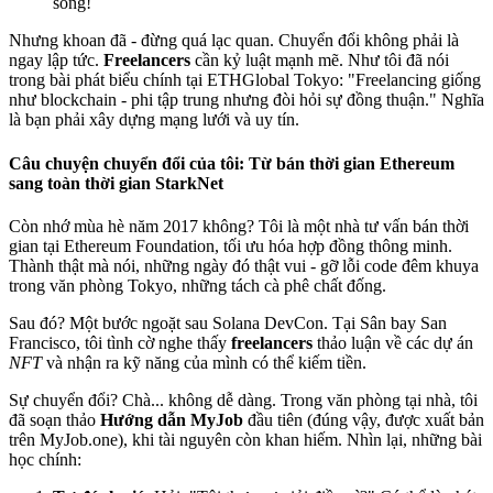
sống!
Nhưng khoan đã - đừng quá lạc quan. Chuyển đổi không phải là
ngay lập tức.
Freelancers
cần kỷ luật mạnh mẽ. Như tôi đã nói
trong bài phát biểu chính tại ETHGlobal Tokyo: "Freelancing giống
như blockchain - phi tập trung nhưng đòi hỏi sự đồng thuận." Nghĩa
là bạn phải xây dựng mạng lưới và uy tín.
Câu chuyện chuyển đổi của tôi: Từ bán thời gian Ethereum
sang toàn thời gian StarkNet
Còn nhớ mùa hè năm 2017 không? Tôi là một nhà tư vấn bán thời
gian tại Ethereum Foundation, tối ưu hóa hợp đồng thông minh.
Thành thật mà nói, những ngày đó thật vui - gỡ lỗi code đêm khuya
trong văn phòng Tokyo, những tách cà phê chất đống.
Sau đó? Một bước ngoặt sau Solana DevCon. Tại Sân bay San
Francisco, tôi tình cờ nghe thấy
freelancers
thảo luận về các dự án
NFT
và nhận ra kỹ năng của mình có thể kiếm tiền.
Sự chuyển đổi? Chà... không dễ dàng. Trong văn phòng tại nhà, tôi
đã soạn thảo
Hướng dẫn MyJob
đầu tiên (đúng vậy, được xuất bản
trên
MyJob.one
), khi tài nguyên còn khan hiếm. Nhìn lại, những bài
học chính: