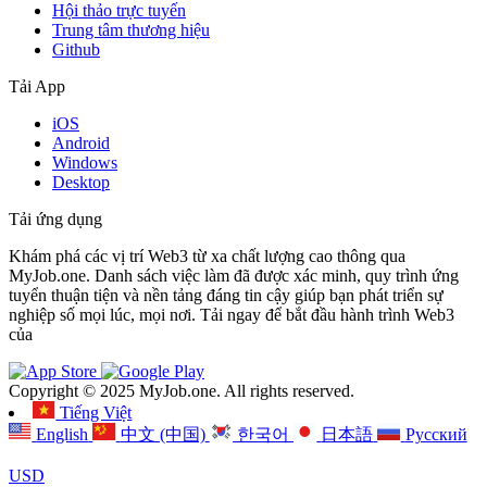
Hội thảo trực tuyến
Trung tâm thương hiệu
Github
Tải App
iOS
Android
Windows
Desktop
Tải ứng dụng
Khám phá các vị trí Web3 từ xa chất lượng cao thông qua
MyJob.one. Danh sách việc làm đã được xác minh, quy trình ứng
tuyển thuận tiện và nền tảng đáng tin cậy giúp bạn phát triển sự
nghiệp số mọi lúc, mọi nơi. Tải ngay để bắt đầu hành trình Web3
của
Copyright © 2025 MyJob.one. All rights reserved.
Tiếng Việt
English
中文 (中国)
한국어
日本語
Русский
USD