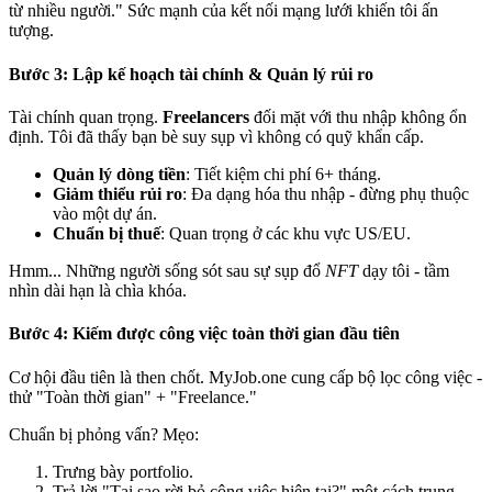
từ nhiều người." Sức mạnh của kết nối mạng lưới khiến tôi ấn
tượng.
Bước 3: Lập kế hoạch tài chính & Quản lý rủi ro
Tài chính quan trọng.
Freelancers
đối mặt với thu nhập không ổn
định. Tôi đã thấy bạn bè suy sụp vì không có quỹ khẩn cấp.
Quản lý dòng tiền
: Tiết kiệm chi phí 6+ tháng.
Giảm thiểu rủi ro
: Đa dạng hóa thu nhập - đừng phụ thuộc
vào một dự án.
Chuẩn bị thuế
: Quan trọng ở các khu vực US/EU.
Hmm... Những người sống sót sau sự sụp đổ
NFT
dạy tôi - tầm
nhìn dài hạn là chìa khóa.
Bước 4: Kiếm được công việc toàn thời gian đầu tiên
Cơ hội đầu tiên là then chốt.
MyJob.one
cung cấp bộ lọc công việc -
thử "Toàn thời gian" + "Freelance."
Chuẩn bị phỏng vấn? Mẹo:
Trưng bày portfolio.
Trả lời "Tại sao rời bỏ công việc hiện tại?" một cách trung