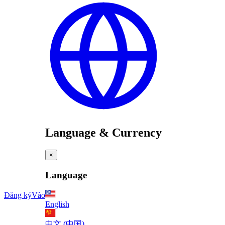
Language & Currency
×
Language
Đăng ký
Vào
English
中文 (中国)