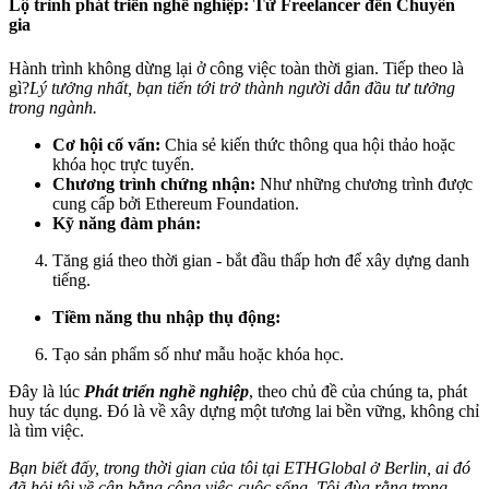
Lộ trình phát triển nghề nghiệp: Từ Freelancer đến Chuyên
gia
Hành trình không dừng lại ở công việc toàn thời gian. Tiếp theo là
gì?
Lý tưởng nhất, bạn tiến tới trở thành người dẫn đầu tư tưởng
trong ngành.
Cơ hội cố vấn:
Chia sẻ kiến thức thông qua hội thảo hoặc
khóa học trực tuyến.
Chương trình chứng nhận:
Như những chương trình được
cung cấp bởi Ethereum Foundation.
Kỹ năng đàm phán:
Tăng giá theo thời gian - bắt đầu thấp hơn để xây dựng danh
tiếng.
Tiềm năng thu nhập thụ động:
Tạo sản phẩm số như mẫu hoặc khóa học.
Đây là lúc
Phát triển nghề nghiệp
, theo chủ đề của chúng ta, phát
huy tác dụng. Đó là về xây dựng một tương lai bền vững, không chỉ
là tìm việc.
Bạn biết đấy, trong thời gian của tôi tại ETHGlobal ở Berlin, ai đó
đã hỏi tôi về cân bằng công việc-cuộc sống. Tôi đùa rằng trong