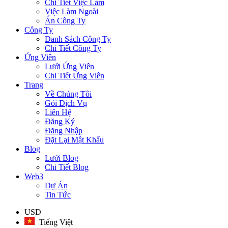
Chi Tiết Việc Làm
Việc Làm Ngoài
Ẩn Công Ty
Công Ty
Danh Sách Công Ty
Chi Tiết Công Ty
Ứng Viên
Lưới Ứng Viên
Chi Tiết Ứng Viên
Trang
Về Chúng Tôi
Gói Dịch Vụ
Liên Hệ
Đăng Ký
Đăng Nhập
Đặt Lại Mật Khẩu
Blog
Lưới Blog
Chi Tiết Blog
Web3
Dự Án
Tin Tức
USD
Tiếng Việt