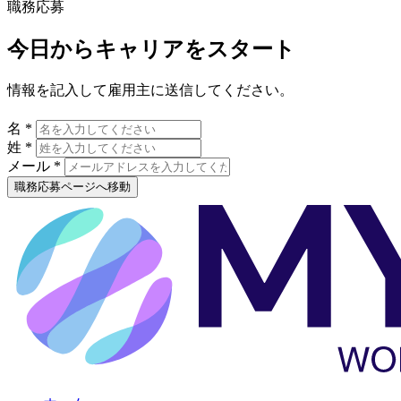
職務応募
今日からキャリアをスタート
情報を記入して雇用主に送信してください。
名 *
姓 *
メール *
職務応募ページへ移動