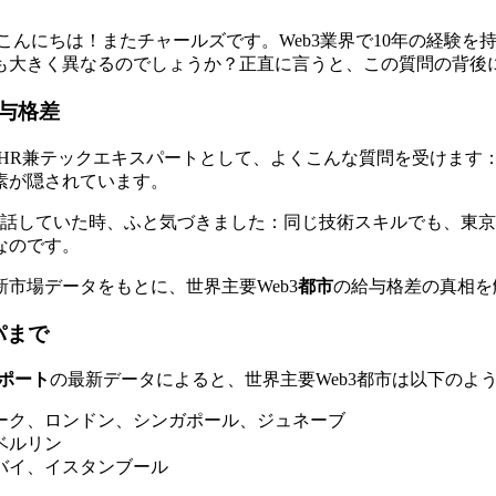
こんにちは！またチャールズです。Web3業界で10年の経験を
大きく異なるのでしょうか？正直に言うと、この質問の背後には
与格差
持つHR兼テックエキスパートとして、よくこんな質問を受けます
素が隠されています。
た開発者と話していた時、ふと気づきました：同じ技術スキルでも、
なのです。
市場データをもとに、世界主要Web3
都市
の給与格差の真相を
パまで
レポート
の最新データによると、世界主要Web3都市は以下のよ
ーク、ロンドン、シンガポール、ジュネーブ
ベルリン
バイ、イスタンブール