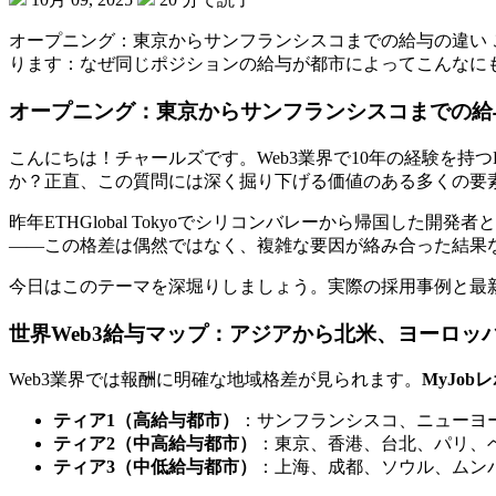
オープニング：東京からサンフランシスコまでの給与の違い 
ります：なぜ同じポジションの給与が都市によってこんなにも
オープニング：東京からサンフランシスコまでの給
こんにちは！チャールズです。Web3業界で10年の経験を
か？正直、この質問には深く掘り下げる価値のある多くの要
昨年ETHGlobal Tokyoでシリコンバレーから帰国し
——この格差は偶然ではなく、複雑な要因が絡み合った結果
今日はこのテーマを深堀りしましょう。実際の採用事例と最新
世界
Web3給与
マップ：アジアから北米、ヨーロッ
Web3業界では報酬に明確な地域格差が見られます。
MyJob
ティア1（高給与都市）
：サンフランシスコ、ニューヨ
ティア2（中高給与都市）
：東京、香港、台北、パリ、
ティア3（中低給与都市）
：上海、成都、ソウル、ムン