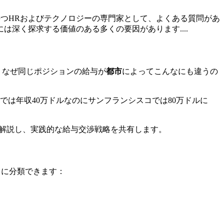
持つHRおよびテクノロジーの専門家として、よくある質問があ
深く探求する価値のある多くの要因があります....
：なぜ同じポジションの給与が
都市
によってこんなにも違うの
東京では年収40万ドルなのにサンフランシスコでは80万ドルに
解説し、実践的な給与交渉戦略を共有します。
うに分類できます：